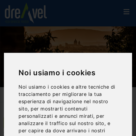
Noi usiamo i cookies
Noi usiamo i cookies e altre tecniche di
tracciamento per migliorare la tua
Home
Proposte Di Viaggio
Vacanza In Umbria Ad Assisi
esperienza di navigazione nel nostro
sito, per mostrarti contenuti
personalizzati e annunci mirati, per
analizzare il traffico sul nostro sito, e
Assisi | Umbria
per capire da dove arrivano i nostri
Vacanza in Umbria ad Assisi