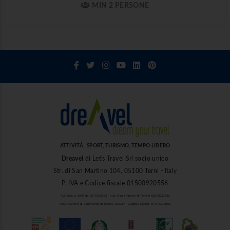
MIN 2 PERSONE
ATTIVITÀ , SPORT, TURISMO, TEMPO LIBERO
Dreavel
di Let's Travel Srl socio unico
Str. di San Martino 104, 05100 Terni - Italy
P. IVA e Codice fiscale 01500920556
Aut. Reg. n. 1849 del 27/03/2013 | Iscr. Reg. Imprese di Terni n. 01500920556
R.E.A. Camera di Commercio di Terni n. 101937 | Capitale Sociale i.v. € 10.000,00