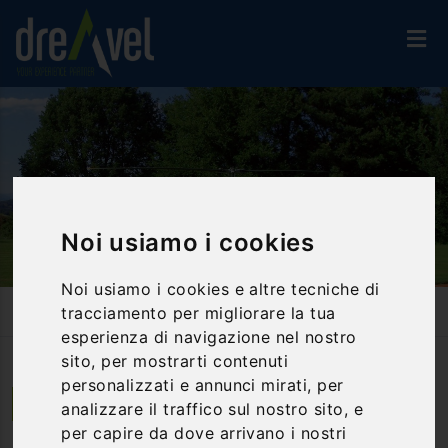
Noi usiamo i cookies
Noi usiamo i cookies e altre tecniche di
Home
Proposte Di Viaggio
tracciamento per migliorare la tua
Campagna Toscana...con Vista Dall'alto!!!
esperienza di navigazione nel nostro
sito, per mostrarti contenuti
personalizzati e annunci mirati, per
Peccioli | Toscana
analizzare il traffico sul nostro sito, e
per capire da dove arrivano i nostri
Campagna Toscana...con vista