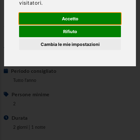
visitatori.
dall'alto!!!
Accetto
Due giorni esclusivi di comfort, degustazioni e tour in
elicottero!
Rifiuto
Cambia le mie impostazioni
Categoria
Esclusivi & Insoliti
Periodo consigliato
Tutto l'anno
Persone minime
2
Durata
2 giorni | 1 notte