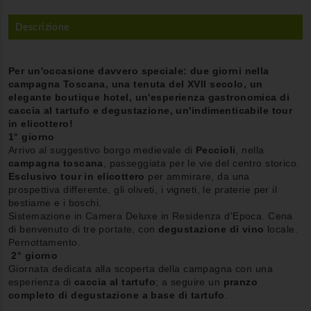
Descrizione
Per un'occasione davvero speciale: due giorni nella
campagna Toscana, una tenuta del XVII secolo, un
elegante boutique hotel, un'esperienza gastronomica di
caccia al tartufo e degustazione, un'indimenticabile tour
in elicottero!
1° giorno
Arrivo al suggestivo borgo medievale di
Peccioli
, nella
campagna toscana
, passeggiata per le vie del centro storico.
Esclusivo
tour in elicottero
per ammirare, da una
prospettiva differente
, gli oliveti, i vigneti, le praterie per il
bestiame e i boschi.
Sistemazione in Camera Deluxe in Residenza d
'Epoca.
Cena
di benvenuto di tre portate, con
degustazione di vino
locale.
Pernottamento.
2° giorno
Giornata dedicata alla scoperta della campagna con una
esperienza di
caccia al tartufo
; a seguire un
pranzo
completo di degustazione a base di tartufo
.