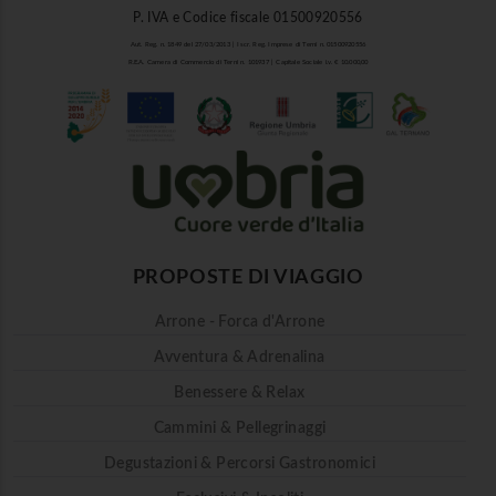
P. IVA e Codice fiscale 01500920556
Aut. Reg. n. 1849 del 27/03/2013 | Iscr. Reg. Imprese di Terni n. 01500920556
R.E.A. Camera di Commercio di Terni n. 101937 | Capitale Sociale i.v. € 10.000,00
PROPOSTE DI VIAGGIO
Arrone - Forca d'Arrone
Avventura & Adrenalina
Benessere & Relax
Cammini & Pellegrinaggi
Degustazioni & Percorsi Gastronomici