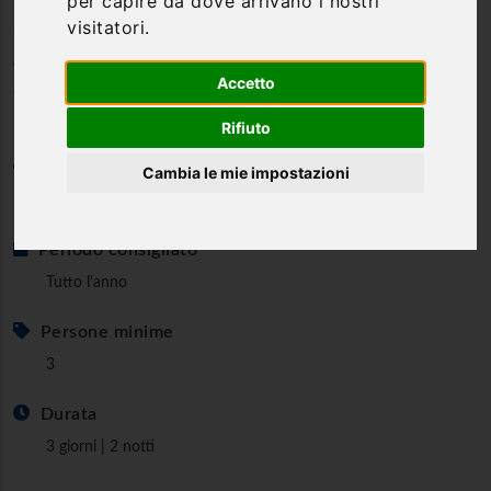
per capire da dove arrivano i nostri
visitatori.
cucina e della campagna
Vacanza in Umbria per grandi e bambini: tre giorni in
Accetto
country relais family sulle colline umbre
Rifiuto
Categoria
Cambia le mie impostazioni
Famiglie & Bambini
Periodo consigliato
Tutto l'anno
Persone minime
3
Durata
3 giorni | 2 notti