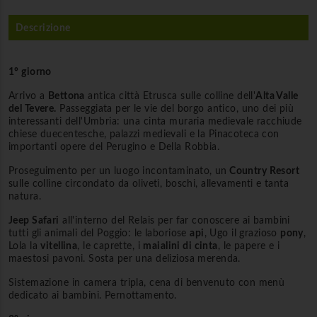
Descrizione
1° giorno
Arrivo a
Bettona
antica città Etrusca sulle colline dell'
Alta Valle
del Tevere.
Passeggiata per le vie del borgo antico, uno dei più
interessanti dell'Umbria: una cinta muraria medievale racchiude
chiese duecentesche, palazzi medievali e la Pinacoteca con
importanti opere del Perugino e Della Robbia.
Proseguimento per un luogo incontaminato, un
Country Resort
sulle colline circondato da oliveti, boschi, allevamenti e tanta
natura.
Jeep Safari
all'interno del Relais per far conoscere ai bambini
tutti gli animali del Poggio: le laboriose
api
, Ugo il grazioso
pony
,
Lola la
vitellina
, le caprette, i
maialini di cinta
, le papere e i
maestosi pavoni. Sosta per una deliziosa merenda.
Sistemazione in camera tripla, cena di benvenuto con menù
dedicato ai bambini. Pernottamento.