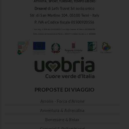
ATTIVITÀ , SPORT, TURISMO, TEMPO LIBERO
Dreavel
di Let's Travel Srl socio unico
Str. di San Martino 104, 05100 Terni - Italy
P. IVA e Codice fiscale 01500920556
Aut. Reg. n. 1849 del 27/03/2013 | Iscr. Reg. Imprese di Terni n. 01500920556
R.E.A. Camera di Commercio di Terni n. 101937 | Capitale Sociale i.v. € 10.000,00
PROPOSTE DI VIAGGIO
Arrone - Forca d'Arrone
Avventura & Adrenalina
Benessere & Relax