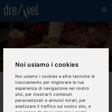
Noi usiamo i cookies
Noi usiamo i cookies e altre tecniche di
Home
Proposte Di Viaggio
Family Fun: Alla Scoperta Della Cucina E Della Campagna
tracciamento per migliorare la tua
esperienza di navigazione nel nostro
sito, per mostrarti contenuti
personalizzati e annunci mirati, per
Bettona | Umbria
analizzare il traffico sul nostro sito, e
Family Fun: alla scoperta della