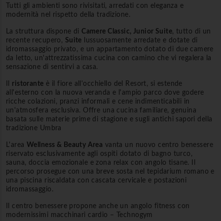
Tutti gli ambienti sono rivisitati, arredati con eleganza e
modernità nel rispetto della tradizione.
La struttura dispone di
Camere Classic, Junior Suite
, tutto di un
recente recupero,
Suite
lussuosamente arredate e dotate di
idromassaggio privato, e un appartamento dotato di due camere
da letto, un'attrezzatissima cucina con camino che vi regalera la
sensazione di sentirvi a casa.
Il
ristorante
è il fiore all'occhiello del Resort, si estende
all'esterno con la nuova veranda e l'ampio parco dove godere
ricche colazioni, pranzi informali e cene indimenticabili in
un'atmosfera esclusiva. Offre una cucina familiare, genuina
basata sulle materie prime di stagione e sugli antichi sapori della
tradizione Umbra
L'area
Wellness & Beauty Area
vanta un nuovo centro benessere
riservato esclusivamente agli ospiti dotato di bagno turco,
sauna, doccia emozionale e zona relax con angolo tisane. Il
percorso prosegue con una breve sosta nel tepidarium romano e
una piscina riscaldata con cascata cervicale e postazioni
idromassaggio.
Il centro benessere propone anche un angolo fitness con
modernissimi macchinari cardio – Technogym