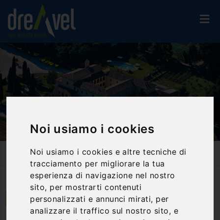
Noi usiamo i cookies
Noi usiamo i cookies e altre tecniche di
Home
Strutture
Residenze D'Epoca E Castelli
San Pietro Sopra Le Acque Resort & Spa
tracciamento per migliorare la tua
esperienza di navigazione nel nostro
sito, per mostrarti contenuti
personalizzati e annunci mirati, per
Massa Martana | Umbria
analizzare il traffico sul nostro sito, e
San Pietro Sopra le Acque Resort