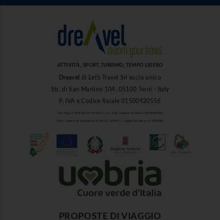
ATTIVITÀ , SPORT, TURISMO, TEMPO LIBERO
Dreavel
di Let's Travel Srl socio unico
Str. di San Martino 104, 05100 Terni - Italy
P. IVA e Codice fiscale 01500920556
Aut. Reg. n. 1849 del 27/03/2013 | Iscr. Reg. Imprese di Terni n. 01500920556
R.E.A. Camera di Commercio di Terni n. 101937 | Capitale Sociale i.v. € 10.000,00
PROPOSTE DI VIAGGIO