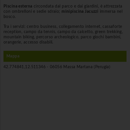
Piscina esterna
circondata dal parco e dai giardini, è attrezzata
con ombrelloni e sedie sdraio;
minipiscina Jacuzzi
immersa nel
bosco.
Tra i servizi: centro business, collegamento internet, cassaforte
reception, campo da tennis, campo da calcetto, green trekking,
mountain biking, percorso archeologico, parco giochi bambini,
orangerie, accesso disabili.
Mappa
42.774841,12.511346 -
06056 Massa Martana (Perugia)