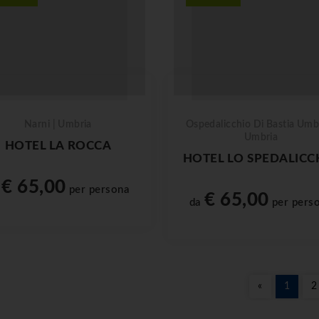
Narni | Umbria
Ospedalicchio Di Bastia Umbr
Umbria
HOTEL LA ROCCA
HOTEL LO SPEDALICC
€ 65,00
a
per persona
€ 65,00
da
per pers
«
1
2