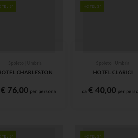
OTEL 3*
HOTEL 3*
Spoleto | Umbria
Spoleto | Umbria
HOTEL CHARLESTON
HOTEL CLARICI
€ 76,00
€ 40,00
a
per persona
da
per pers
OTEL 3*
HOTEL 3*