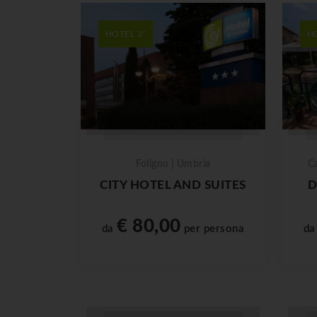
HOTEL 3*
H
Foligno | Umbria
Ca
CITY HOTEL AND SUITES
D
€ 80,00
da
per persona
d