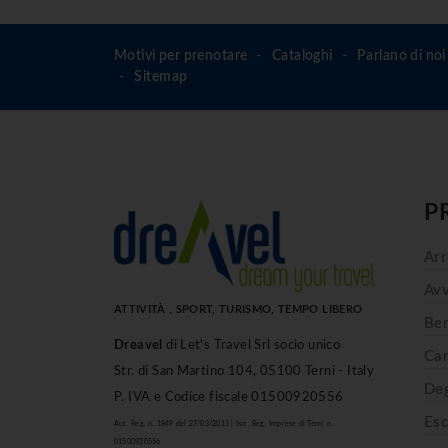
Motivi per prenotare
Cataloghi
Parlano di noi
Sitemap
P
Arr
Avv
ATTIVITÀ , SPORT, TURISMO, TEMPO LIBERO
Ben
Dreavel
di Let's Travel Srl socio unico
Cam
Str. di San Martino 104, 05100 Terni - Italy
Deg
P. IVA e Codice fiscale 01500920556
Esc
Aut. Reg. n. 1849 del 27/03/2013 | Iscr. Reg. Imprese di Terni n.
01500920556