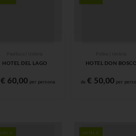
Piediluco | Umbria
Polino | Umbria
HOTEL DEL LAGO
HOTEL DON BOSC
€ 60,00
€ 50,00
a
per persona
da
per pers
OTEL 3*
HOTEL 3*