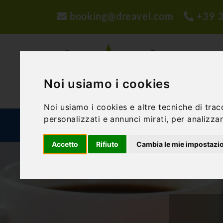
booking@dreavel.com
+39 
Noi usiamo i cookies
Noi usiamo i cookies e altre tecniche di trac
personalizzati e annunci mirati, per analizzare
ATTIVITÀ ED ESPERIENZE
STRUTTURE
P
Accetto
Rifiuto
Cambia le mie impostazi