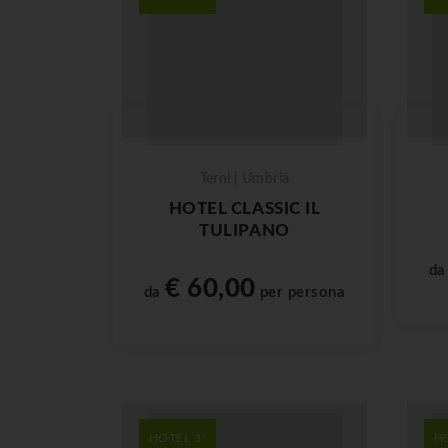
Terni | Umbria
HOTEL CLASSIC IL
TULIPANO
d
€ 60,00
da
per persona
HOTEL 3*
H