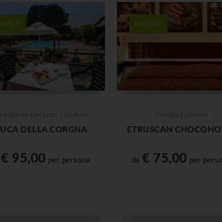
OTEL 3*
HOTEL 3*
stiglione Del Lago | Umbria
Perugia | Umbria
UCA DELLA CORGNA
ETRUSCAN CHOCOHO
€ 95,00
€ 75,00
a
per persona
da
per pers