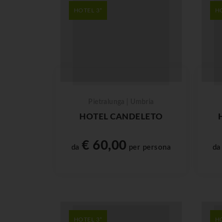
HOTEL 3*
H
Pietralunga | Umbria
HOTEL CANDELETO
€ 60,00
da
per persona
d
HOTEL 3*
H