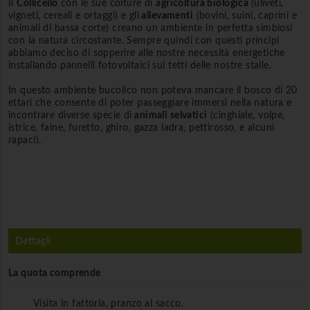
Il
Collicello
con le sue colture di
agricoltura biologica
(uliveti,
vigneti, cereali e ortaggi) e gli
allevamenti
(bovini, suini, caprini e
animali di bassa corte) creano un ambiente in perfetta simbiosi
con la natura circostante. Sempre quindi con questi principi
abbiamo deciso di sopperire alle nostre necessità energetiche
installando pannelli fotovoltaici sui tetti delle nostre stalle.
In questo ambiente bucolico non poteva mancare il bosco di 20
ettari che consente di poter passeggiare immersi nella natura e
incontrare diverse specie di
animali selvatici
(cinghiale, volpe,
istrice, faine, furetto, ghiro, gazza ladra, pettirosso, e alcuni
rapaci).
Dettagli
La quota comprende
Visita in fattoria, pranzo al sacco.