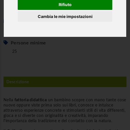
Rifiuto
Cambia le mie impostazioni
Periodo consigliato
Periodo scolastico
Persone minime
25
Descrizione
Nella
fattoria didattica
un bambino scopre con mano tante cose
nuove oppure viste prima solo sui libri, conosce e intuisce
attraverso esperienze concrete e stimolanti stili di vita differenti,
gioca e si diverte con originalità e creatività, imparando
l'importanza della tradizione e del contatto con la natura.