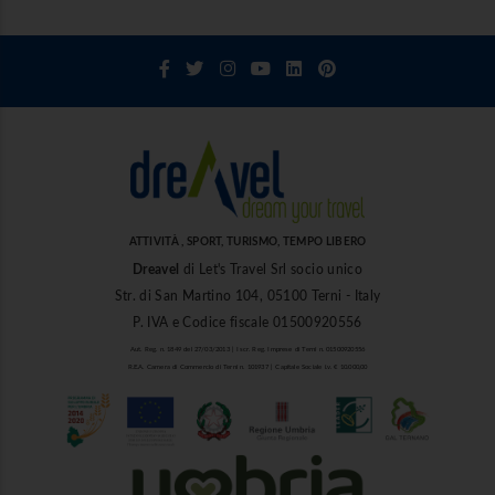
ATTIVITÀ , SPORT, TURISMO, TEMPO LIBERO
Dreavel
di Let's Travel Srl socio unico
Str. di San Martino 104, 05100 Terni - Italy
P. IVA e Codice fiscale 01500920556
Aut. Reg. n. 1849 del 27/03/2013 | Iscr. Reg. Imprese di Terni n. 01500920556
R.E.A. Camera di Commercio di Terni n. 101937 | Capitale Sociale i.v. € 10.000,00