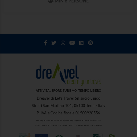
MIN 8 PERSONE
ATTIVITÀ , SPORT, TURISMO, TEMPO LIBERO
Dreavel
di Let's Travel Srl socio unico
Str. di San Martino 104, 05100 Terni - Italy
P. IVA e Codice fiscale 01500920556
Aut. Reg. n. 1849 del 27/03/2013 | Iscr. Reg. Imprese di Terni n. 01500920556
R.E.A. Camera di Commercio di Terni n. 101937 | Capitale Sociale i.v. € 10.000,00