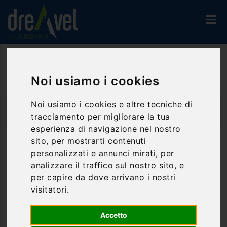
Home
Attività Ed Esperienze
Visite Guidate
Noi usiamo i cookies
Noi usiamo i cookies e altre tecniche di
FILTRA LA RICERCA
tracciamento per migliorare la tua
esperienza di navigazione nel nostro
sito, per mostrarti contenuti
VISITE GUIDATE
personalizzati e annunci mirati, per
analizzare il traffico sul nostro sito, e
Puglia
per capire da dove arrivano i nostri
visitatori.
Le
visite
guidate
sono affascinanti esperienze turistiche che ti permettono
Accetto
di scoprire luoghi speciali con la guida di esperti locali.