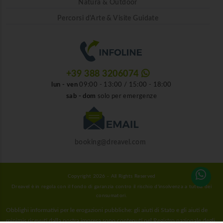
Natura & Outdoor
Percorsi d'Arte & Visite Guidate
+39 388 3206074
lun - ven
09:00 - 13:00 / 15:00 - 18:00
sab - dom
solo per emergenze
booking@dreavel.com
Copyright 2026 - All Rights Reserved
Dreavel è in regola con il fondo di garanzia contro il rischio d'insolvenza a tutela dei
consumatori.
Obblighi informativi per le erogazioni pubbliche: gli aiuti di Stato e gli aiuti de
minimis ricevuti dalla nostra impresa sono contenuti nel Registro nazionale degli