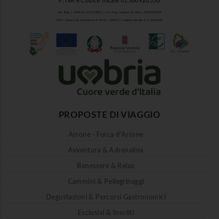
P. IVA e Codice fiscale 01500920556
Aut. Reg. n. 1849 del 27/03/2013 | Iscr. Reg. Imprese di Terni n. 01500920556
R.E.A. Camera di Commercio di Terni n. 101937 | Capitale Sociale i.v. € 10.000,00
PROPOSTE DI VIAGGIO
Arrone - Forca d'Arrone
Avventura & Adrenalina
Benessere & Relax
Cammini & Pellegrinaggi
Degustazioni & Percorsi Gastronomici
Esclusivi & Insoliti