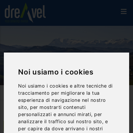
Noi usiamo i cookies
Noi usiamo i cookies e altre tecniche di
Home
Attività Ed Esperienze
Trekking & Nordic Walking
tracciamento per migliorare la tua
Lungo Gli Antichi Confini Di Stato: L'antica Dogana Di Salto Del
Cieco E Il Monte Aspra
esperienza di navigazione nel nostro
sito, per mostrarti contenuti
personalizzati e annunci mirati, per
Photo
by
Mariano Pallottini - Le Marche
(
CC BY 2.0
)
analizzare il traffico sul nostro sito, e
Collestatte Piano | Umbria
per capire da dove arrivano i nostri