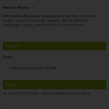
Persone Minime:
6
Attrezzatura Richiesta:
Abbigliamento sportivo, pantaloni
lunghi, scarpe da trekking, cappello, giacca antivento -
antipioggia, acqua, pranzo al sacco, crema da sole.
Dettagli
Prezzi
Prezzo per persona:
25,00€
Mappa
42.556721,12.719245 -
05100 Collestatte Piano (Terni)