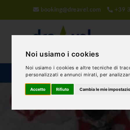
booking@dreavel.com
+39 
Noi usiamo i cookies
Noi usiamo i cookies e altre tecniche di trac
ATTIVITÀ ED ESPERIENZE
STRUTTURE
P
personalizzati e annunci mirati, per analizzare
Accetto
Rifiuto
Cambia le mie impostazi