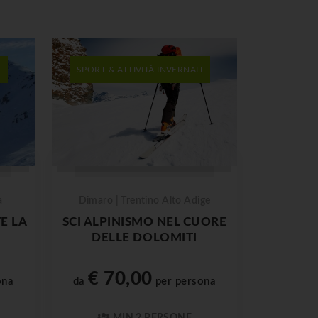
I
SPORT & ATTIVITÀ INVERNALI
a
Dimaro | Trentino Alto Adige
E LA
SCI ALPINISMO NEL CUORE
DELLE DOLOMITI
€ 70,00
ona
da
per persona
MIN 2 PERSONE