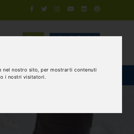
Accedi o Registrati
CERCA
 nel nostro sito, per mostrarti contenuti
TEAM BUILDING
GIFT EXPERIENCE
BLOG
 i nostri visitatori.