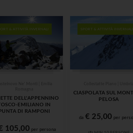
ORT & ATTIVITÀ INVERNALI
SPORT & ATTIVITÀ INVERNAL
stelnovo Ne' Monti | Emilia
Collestatte Piano | Umbri
Romagna
CIASPOLATA SUL MONT
VETTE DELL'APPENNINO
PELOSA
TOSCO-EMILIANO IN
PUNTA DI RAMPONI
€ 25,00
da
per pers
€ 105,00
per persona
MIN 10 PERSONE