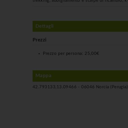
trekking, abbigliamento e scarpe di ricambio, 
Dettagli
Prezzi
Prezzo per persona:
25,00€
Mappa
42.793133,13.09466 -
06046 Norcia (Perugia)