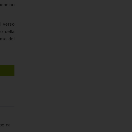
ppennino
oi verso
o della
cima del
rpe da