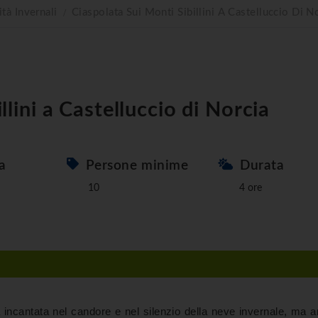
ità Invernali
Ciaspolata Sui Monti Sibillini A Castelluccio Di N
llini a Castelluccio di Norcia
a
Persone minime
Durata
10
4 ore
na incantata nel candore e nel silenzio della neve invernale, ma 