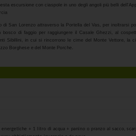
esta escursione con ciaspole in uno degli angoli più belli dell'A
rcia
 di San Lorenzo attraverso la Portella del Vas, per inoltrarsi p
un bosco di faggio per raggiungere il Casale Ghezzi, al cospett
i Sibillini, in cui si rincorrono le cime del Monte Vettore, la 
lazzo Borghese e del Monte Porche.
e energetiche + 1 litro di acqua + panino o pranzo al sacco, sca