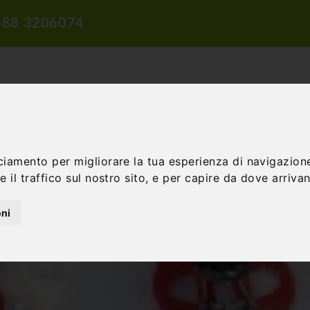
388 3206074
ciamento per migliorare la tua esperienza di navigazione
ROPOSTE DI VIAGGIO
PROPOSTE DIDATTICHE
INCENTIVE E 
 il traffico sul nostro sito, e per capire da dove arrivano
oni