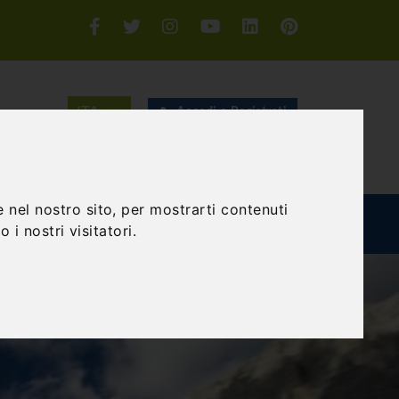
Accedi o Registrati
CERCA
 nel nostro sito, per mostrarti contenuti
TEAM BUILDING
GIFT EXPERIENCE
BLOG
 i nostri visitatori.