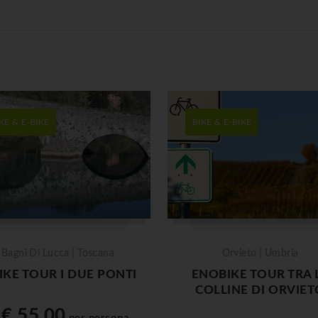
KE & E-BIKE
BIKE & E-BIKE
Bagni Di Lucca | Toscana
Orvieto | Umbria
IKE TOUR I DUE PONTI
ENOBIKE TOUR TRA 
COLLINE DI ORVIET
€ 55,00