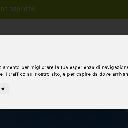
388 3206074
ciamento per migliorare la tua esperienza di navigazione
ROPOSTE DI VIAGGIO
PROPOSTE DIDATTICHE
INCENTIVE E 
 il traffico sul nostro sito, e per capire da dove arrivano
oni