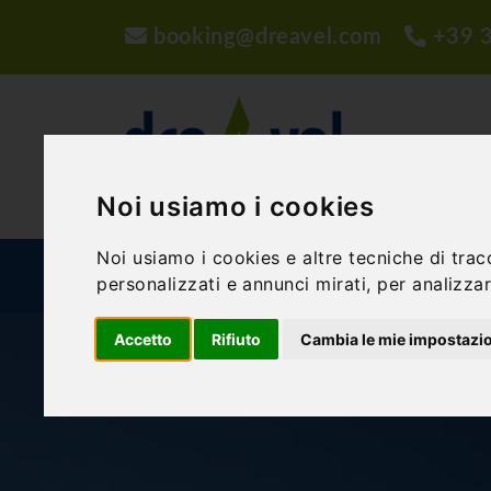
booking@dreavel.com
+39 
Noi usiamo i cookies
Noi usiamo i cookies e altre tecniche di trac
ATTIVITÀ ED ESPERIENZE
STRUTTURE
P
personalizzati e annunci mirati, per analizzare
Accetto
Rifiuto
Cambia le mie impostazi