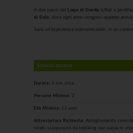
A due passi dal
Lago di Garda
tuffati a perdifi
di Sole,
dove ogni anno vengono ospitate prove 
Sarà un'esperienza indimenticabile, in un contesto 
Scheda tecnica
Durata:
3 ore circa
Persone Minime:
2
Età Minima:
12 anni
Attrezzatura Richiesta:
Abbigliamento comodo, 
strati; scarponcini da trekking con suola in vi