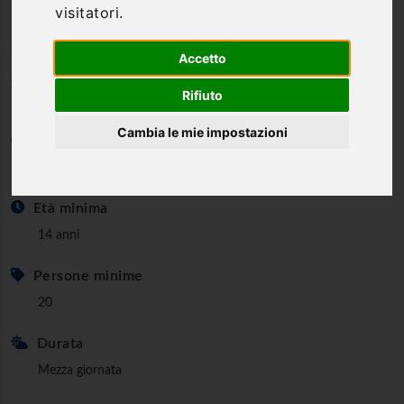
visitatori.
Orienteering - Il Parco Nazionale
dei Monti Sibillini - mezza
Accetto
giornata
Rifiuto
Cambia le mie impostazioni
Categoria
Orienteering
Età minima
14 anni
Persone minime
20
Durata
Mezza giornata