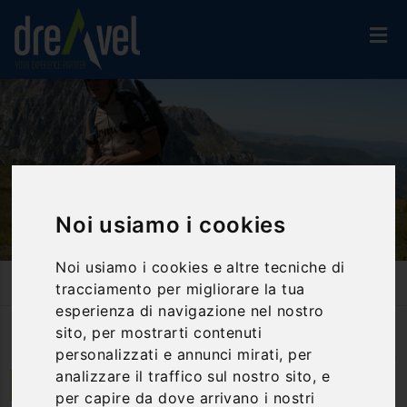
Noi usiamo i cookies
Noi usiamo i cookies e altre tecniche di
Home
Attività Ed Esperienze
Orienteering
tracciamento per migliorare la tua
Orienteering - Il Parco Nazionale Dei Monti Sibillini - Mezza
Giornata
esperienza di navigazione nel nostro
sito, per mostrarti contenuti
personalizzati e annunci mirati, per
Photo
by
Matteo Palmieri
(
CC BY-SA 2.0
)
analizzare il traffico sul nostro sito, e
Norcia | Umbria
per capire da dove arrivano i nostri