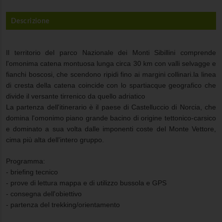
Descrizione
Il territorio del parco Nazionale dei Monti Sibillini comprende
l'omonima catena montuosa lunga circa 30
km con valli selvagge e
fianchi boscosi, che scendono ripidi fino ai margini collinari.la linea
di cresta della
catena coincide con lo spartiacque geografico che
divide il versante tirrenico da quello adriatico
La partenza dell'itinerario è il paese di Castelluccio di Norcia, che
domina l'omonimo piano grande bacino
di origine tettonico-carsico
e dominato a sua volta dalle imponenti coste del Monte Vettore,
cima più alta
dell'intero gruppo.
Programma:
- briefing tecnico
- prove di lettura mappa e di utilizzo bussola e GPS
- consegna dell'obiettivo
- partenza del trekking/orientamento