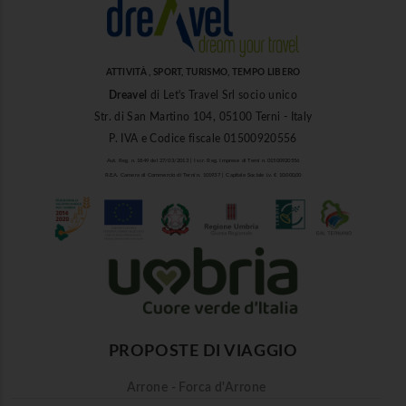
ATTIVITÀ , SPORT, TURISMO, TEMPO LIBERO
Dreavel
di Let's Travel Srl socio unico
Str. di San Martino 104, 05100 Terni - Italy
P. IVA e Codice fiscale 01500920556
Aut. Reg. n. 1849 del 27/03/2013 | Iscr. Reg. Imprese di Terni n. 01500920556
R.E.A. Camera di Commercio di Terni n. 101937 | Capitale Sociale i.v. € 10.000,00
PROPOSTE DI VIAGGIO
Arrone - Forca d'Arrone