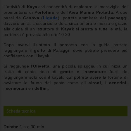
L'attività di
Kayak
vi consentirà di esplorare le meraviglie del
promontorio di
Portofino
e dell'
Area Marina Protetta
. A due
passi da
Genova
(
Liguria
), potrete ammirare dei
paesaggi
davvero unici. L'escursione dura circa un'ora e mezza e grazie
alla guida di un istruttore di
Kayak
si presta a tutte le età, la
partenza è prevista alle ore 10:30
Dopo avervi illustrato il percorso con la guida potrete
raggiungere il
golfo
di
Paraggi
, dove potrete prendere più
confidenza con il kayak.
Si raggiunge l'
Olivetta
, una piccola spiaggia, in cui inizia un
tratto di costa ricco di
grotte
e
insenature
facili da
raggiungere solo con il kayak; qui potrete avere la fortuna di
avvistare la fauna del posto come gli
aironi
, i
cenerini
,
i
cormorani
e i
delfini
.
Scheda tecnica
Durata:
1 h e 30 min