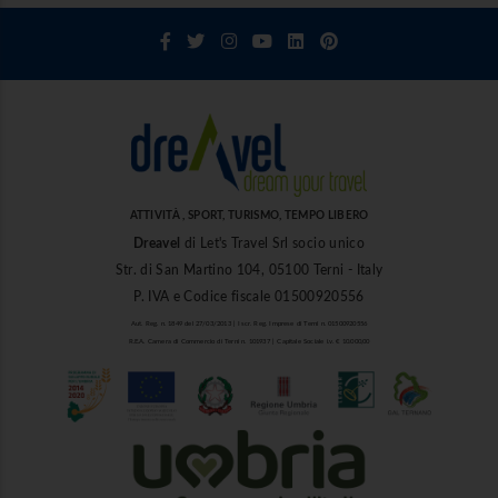
ATTIVITÀ , SPORT, TURISMO, TEMPO LIBERO
Dreavel
di Let's Travel Srl socio unico
Str. di San Martino 104, 05100 Terni - Italy
P. IVA e Codice fiscale 01500920556
Aut. Reg. n. 1849 del 27/03/2013 | Iscr. Reg. Imprese di Terni n. 01500920556
R.E.A. Camera di Commercio di Terni n. 101937 | Capitale Sociale i.v. € 10.000,00