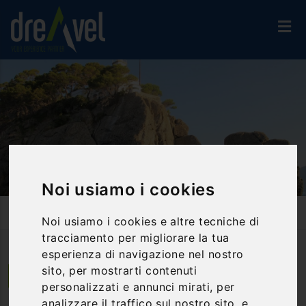
Noi usiamo i cookies
Home
Attività Ed Esperienze
Canoa & Kayak, Vela, Barca
Noi usiamo i cookies e altre tecniche di
Kayak Tour A Portofino
tracciamento per migliorare la tua
esperienza di navigazione nel nostro
sito, per mostrarti contenuti
Portofino | Liguria
personalizzati e annunci mirati, per
Kayak Tour a Portofino
analizzare il traffico sul nostro sito, e