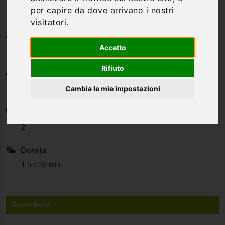
per capire da dove arrivano i nostri
visitatori.
Categoria
Accetto
Canoa & Kayak, Vela, Barca
Rifiuto
Età minima
Cambia le mie impostazioni
6 anni
Persone minime
2
Durata
1 h e 30 min
Descrizione