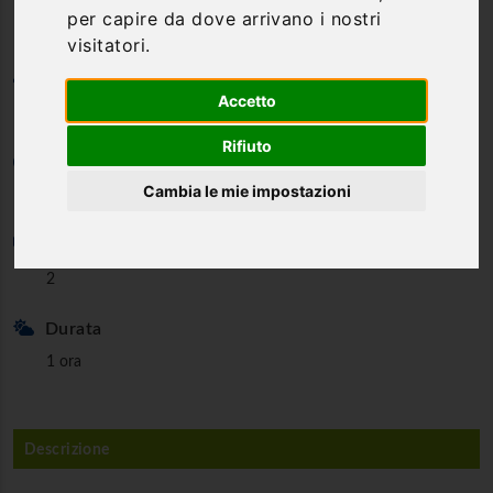
per capire da dove arrivano i nostri
visitatori.
Categoria
Accetto
Visite guidate
Rifiuto
Età minima
Cambia le mie impostazioni
Adatto a tutte le età
Persone minime
2
Durata
1 ora
Descrizione