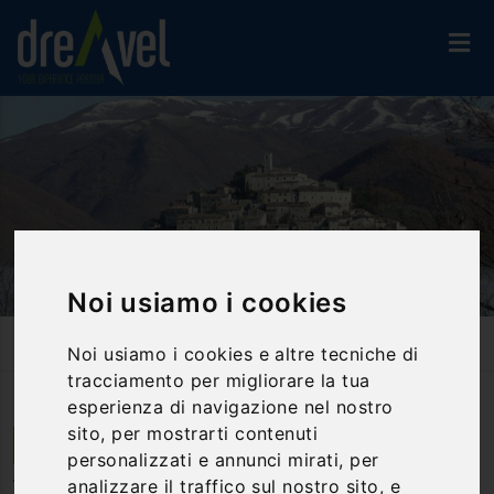
Noi usiamo i cookies
Home
Attività Ed Esperienze
Visite Guidate
Noi usiamo i cookies e altre tecniche di
Visita Del Castello Di Labro - Rieti
tracciamento per migliorare la tua
esperienza di navigazione nel nostro
sito, per mostrarti contenuti
Labro | Lazio
personalizzati e annunci mirati, per
analizzare il traffico sul nostro sito, e
Visita del Castello di Labro - Rieti