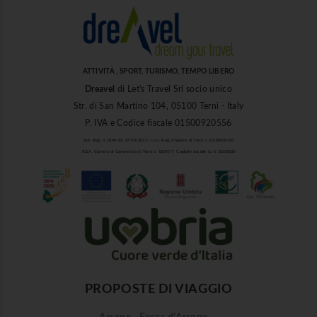
ATTIVITÀ , SPORT, TURISMO, TEMPO LIBERO
Dreavel
di Let's Travel Srl socio unico
Str. di San Martino 104, 05100 Terni - Italy
P. IVA e Codice fiscale 01500920556
Aut. Reg. n. 1849 del 27/03/2013 | Iscr. Reg. Imprese di Terni n. 01500920556
R.E.A. Camera di Commercio di Terni n. 101937 | Capitale Sociale i.v. € 10.000,00
PROPOSTE DI VIAGGIO