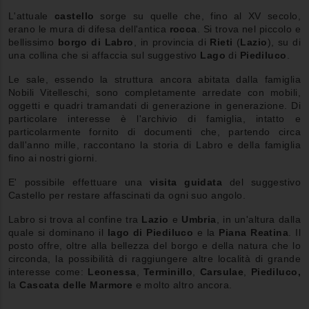
L'attuale
castello
sorge su quelle che, fino al XV secolo,
erano le mura di difesa dell'antica
rocca
. Si trova nel piccolo e
bellissimo
borgo
di
Labro
, in provincia di
Rieti
(
Lazio
), su di
una collina che si affaccia sul suggestivo
Lago
di
Piediluco
.
Le sale, essendo la struttura ancora abitata dalla famiglia
Nobili Vitelleschi, sono completamente arredate con mobili,
oggetti e quadri tramandati di generazione in generazione. Di
particolare interesse è l'archivio di famiglia, intatto e
particolarmente fornito di documenti che, partendo circa
dall'anno mille, raccontano la storia di Labro e della famiglia
fino ai nostri giorni.
E' possibile effettuare una
visita guidata
del suggestivo
Castello per restare affascinati da ogni suo angolo.
Labro si trova al confine tra
Lazio
e
Umbria
, in un'altura dalla
quale si dominano il
lago di Piediluco
e la
Piana Reatina
. Il
posto offre, oltre alla bellezza del borgo e della natura che lo
circonda, la possibilità di raggiungere altre località di grande
interesse come:
Leonessa
,
Terminillo
,
Carsulae
,
Piediluco,
la
Cascata delle Marmore
e molto altro ancora.