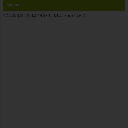
Mappa
42.526872,12.803146 -
02010 Labro (Rieti)