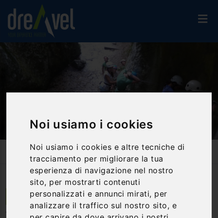
Noi usiamo i cookies
Noi usiamo i cookies e altre tecniche di
Home
Attività Ed Esperienze
Vie Ferrate
tracciamento per migliorare la tua
Via Ferrata "Rio Salagoni" - Drena - Lago Di Garda
esperienza di navigazione nel nostro
sito, per mostrarti contenuti
personalizzati e annunci mirati, per
Dro | Trentino Alto Adige
analizzare il traffico sul nostro sito, e
Via Ferrata "Rio Salagoni" - Drena
per capire da dove arrivano i nostri