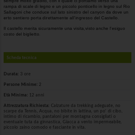
sempre molto gradito, con il quale ci portiamo verso una
rampa di scale di legno e un piccolo ponticello in legno sul Rio
Sallagoni che conduce sul lato sinistro del canyon da dove un
erto sentiero porta direttamente all'ingresso del Castello.
Il castello merita sicuramente una visita,visto anche l'esiguo
costo del biglietto.
Scheda tecnica
Durata:
3 ore
Persone Minime:
2
Età Minima:
12 anni
Attrezzatura Richiesta:
Calzature da trekking adeguate, no
scarpe da Tennis, Acqua, no bibite in lattina, un po' di cibo,
intimo di ricambio, pantaloni per montagna consigliati o
eventuale tuta da ginnastica, Giacca a vento impermeabile,
piccolo zaino comodo e fasciante in vita.