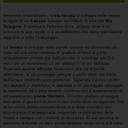
Ambiente straordinario, la
via ferrata
si sviluppa nelle
rocce
levigate di un
Canyon
scavato nei milioni di anni dal
Rio
Salagoni
. A dominare l'enorme forra, proprio dove il rio
imbocca le sue rapide vi è un bellissimo che dona quel valore
aggiunto a tutto il paesaggio.
La
ferrata
si sviluppa sulla parete sinistra ed attraverso un
cavo ed una serie continua di gradoni in ferro si porta
velocemente al tratto più faticoso che ci costringe per 2-3
metri ad un movimento un po' atletico e un po' faticoso.
Superata questa difficoltà troveremo una via d'uscita
alternativa, la via prosegue sempre a pochi metri dal livello
dell'acqua oltretutto poco profonda. Superato il punto stretto
del
canyon
ci aspettano le
cascate
e un paesaggio selvaggio,
lo spettacolo ed il divertimento continua con il superamento di
un'avventuroso
ponte tibetano
. Il nostro sentiero prosegue
con serie di gradoni di ferro e cavi molto facili da superare fino
al un nuovo punto roccioso dove ci si deve muovere con
piccoli passi d'
arrampicata
, seguendo le indicazioni delle
Guide e sempre con I sistemi di sicurezza. Al suo termine ci
troviamo di fronte un altro ponte tibetano lungo circa 5-6 metri,