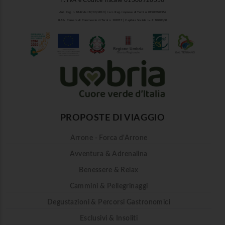
P. IVA e Codice fiscale 01500920556
Aut. Reg. n. 1849 del 27/03/2013 | Iscr. Reg. Imprese di Terni n. 01500920556
R.E.A. Camera di Commercio di Terni n. 101937 | Capitale Sociale i.v. € 10.000,00
PROPOSTE DI VIAGGIO
Arrone - Forca d'Arrone
Avventura & Adrenalina
Benessere & Relax
Cammini & Pellegrinaggi
Degustazioni & Percorsi Gastronomici
Esclusivi & Insoliti