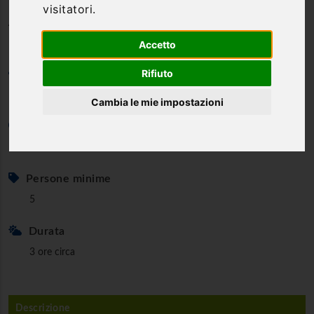
visitatori.
Albornoz di Piediluco
Accetto
Categoria
Rifiuto
Trekking & Nordic Walking
Cambia le mie impostazioni
Età minima
6
Persone minime
5
Durata
3 ore circa
Descrizione