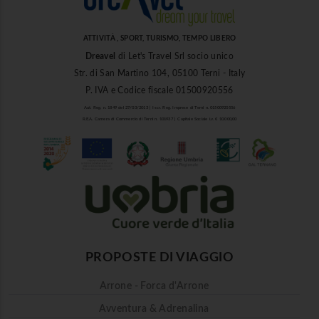
ATTIVITÀ , SPORT, TURISMO, TEMPO LIBERO
Dreavel
di Let's Travel Srl socio unico
Str. di San Martino 104, 05100 Terni - Italy
P. IVA e Codice fiscale 01500920556
Aut. Reg. n. 1849 del 27/03/2013 | Iscr. Reg. Imprese di Terni n. 01500920556
R.E.A. Camera di Commercio di Terni n. 101937 | Capitale Sociale i.v. € 10.000,00
PROPOSTE DI VIAGGIO
Arrone - Forca d'Arrone
Avventura & Adrenalina