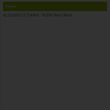
Mappa
42.552657,12.714969 -
05100 Terni (Terni)