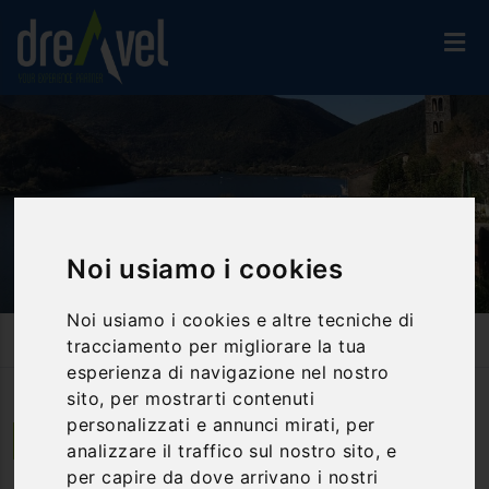
Noi usiamo i cookies
Noi usiamo i cookies e altre tecniche di
Home
Attività Ed Esperienze
Trekking & Nordic Walking
tracciamento per migliorare la tua
Nordic Walking Alla Rocca Di Albornoz Di Piediluco
esperienza di navigazione nel nostro
sito, per mostrarti contenuti
personalizzati e annunci mirati, per
Terni | Umbria
analizzare il traffico sul nostro sito, e
per capire da dove arrivano i nostri
Nordic Walking alla Rocca di