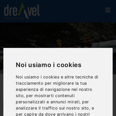
Noi usiamo i cookies
Noi usiamo i cookies e altre tecniche di
Home
Attività Ed Esperienze
Rafting
Rafting - Fiume Lao
tracciamento per migliorare la tua
esperienza di navigazione nel nostro
sito, per mostrarti contenuti
personalizzati e annunci mirati, per
Laino Borgo | Calabria
analizzare il traffico sul nostro sito, e
per capire da dove arrivano i nostri
Rafting - Fiume Lao