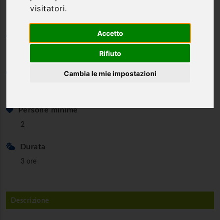
visitatori.
Accetto
Categoria
Rafting
Rifiuto
Età minima
Cambia le mie impostazioni
14 anni solo se autorizzati
Persone minime
2
Durata
3 ore
Descrizione