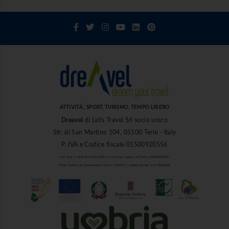
ATTIVITÀ , SPORT, TURISMO, TEMPO LIBERO
Dreavel
di Let's Travel Srl socio unico
Str. di San Martino 104, 05100 Terni - Italy
P. IVA e Codice fiscale 01500920556
Aut. Reg. n. 1849 del 27/03/2013 | Iscr. Reg. Imprese di Terni n. 01500920556
R.E.A. Camera di Commercio di Terni n. 101937 | Capitale Sociale i.v. € 10.000,00