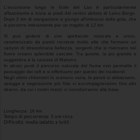
L'escursione lungo le Gole del Lao è particolarmente
affascinante e inizia ai piedi del centro abitato di Laino Borgo.
Dopo 2 km di navigazione si giunge all'imbocco della gola, che
si percorre interamente per un tragitto di 12 km.
Si può godere di uno spettacolo naturale e unico,
caratterizzato da pareti rocciose molto alte che formano un
canyon di straordinaria bellezza, sorgenti che si riversano nel
fiume creano splendide cascate. Tra queste, la più grande e
suggestiva è la cascata di Malomo.
In alcuni punti il percorso naturale del fiume non permette il
passaggio dei raft e si effettuano per questo dei trasbordi.
Negli ultimi chilometri lo scenario varia, le pareti si abbassano,
spiagge e vegetazione più fitta vi accompagneranno fino allo
sbarco, da cui i nostri mezzi ci ricondurranno alla base.
Lunghezza: 16 km
Tempo di percorrenza: 3 ore circa
Difficoltà: media (adatto a tutti)