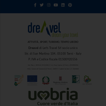
ATTIVITÀ , SPORT, TURISMO, TEMPO LIBERO
Dreavel
di Let's Travel Srl socio unico
Str. di San Martino 104, 05100 Terni - Italy
P. IVA e Codice fiscale 01500920556
Aut. Reg. n. 1849 del 27/03/2013 | Iscr. Reg. Imprese di Terni n. 01500920556
R.E.A. Camera di Commercio di Terni n. 101937 | Capitale Sociale i.v. € 10.000,00