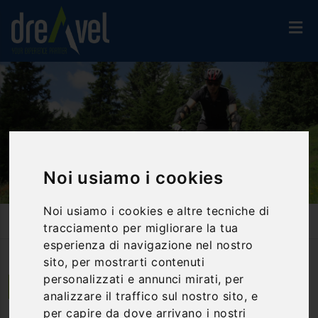
Noi usiamo i cookies
Noi usiamo i cookies e altre tecniche di
Home
Attività Ed Esperienze
Bike & E-Bike
tracciamento per migliorare la tua
Mountain Bike Enduro: La Discesa Delle Aquile!
esperienza di navigazione nel nostro
sito, per mostrarti contenuti
personalizzati e annunci mirati, per
Dimaro | Trentino Alto Adige
analizzare il traffico sul nostro sito, e
per capire da dove arrivano i nostri
Mountain Bike Enduro: la discesa