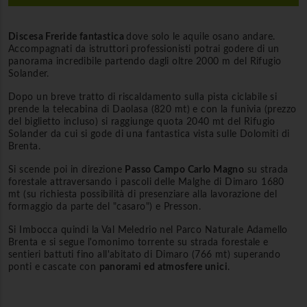
Discesa Freride fantastica
dove solo le aquile osano andare.
Accompagnati da istruttori professionisti potrai godere di un
panorama incredibile partendo dagli oltre 2000 m del Rifugio
Solander.
Dopo un breve tratto di riscaldamento sulla pista ciclabile si
prende la telecabina di Daolasa (820 mt) e con la funivia (prezzo
del biglietto incluso) si raggiunge quota 2040 mt del Rifugio
Solander da cui si gode di una fantastica vista sulle Dolomiti di
Brenta.
Si scende poi in direzione
Passo Campo Carlo Magno
su strada
forestale attraversando i pascoli delle Malghe di Dimaro 1680
mt (su richiesta possibilità di presenziare alla lavorazione del
formaggio da parte del "casaro") e Presson.
Si Imbocca quindi la Val Meledrio nel Parco Naturale Adamello
Brenta e si segue l'omonimo torrente su strada forestale e
sentieri battuti fino all'abitato di Dimaro (766 mt) superando
ponti e cascate con
panorami ed atmosfere unici
.