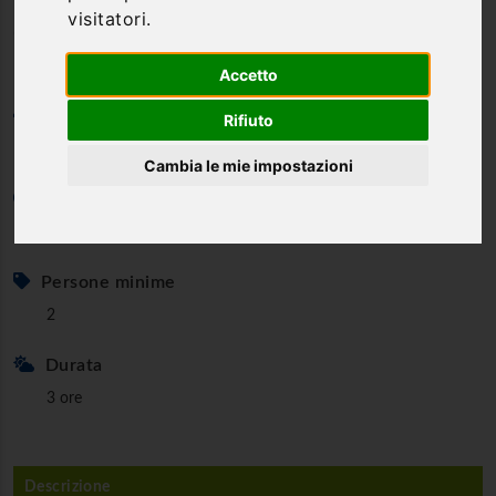
visitatori.
delle Aquile!
Accetto
Categoria
Rifiuto
Bike & e-Bike
Cambia le mie impostazioni
Età minima
12 anni
Persone minime
2
Durata
3 ore
Descrizione