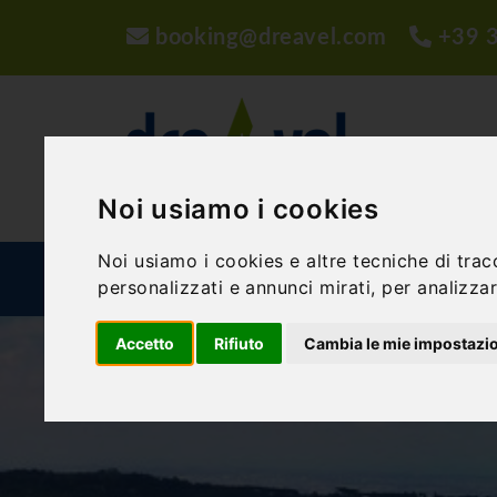
booking@dreavel.com
+39 
Noi usiamo i cookies
Noi usiamo i cookies e altre tecniche di trac
ATTIVITÀ ED ESPERIENZE
STRUTTURE
P
personalizzati e annunci mirati, per analizzare
Accetto
Rifiuto
Cambia le mie impostazi