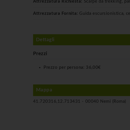
Attrezzatura Richiesta:
Scarpe da trekking, pa
Attrezzatura Fornita:
Guida escursionistica, c
Dettagli
Prezzi
Prezzo per persona:
36,00€
Mappa
41.720316,12.713431 -
00040 Nemi (Roma)