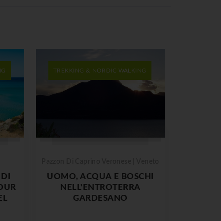
NG
TREKKING & NORDIC WALKING
Pazzon Di Caprino Veronese | Veneto
 DI
UOMO, ACQUA E BOSCHI
TOUR
NELL'ENTROTERRA
EL
GARDESANO