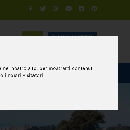
Accedi o Registrati
CERCA
 nel nostro sito, per mostrarti contenuti
TEAM BUILDING
GIFT EXPERIENCE
BLOG
 i nostri visitatori.