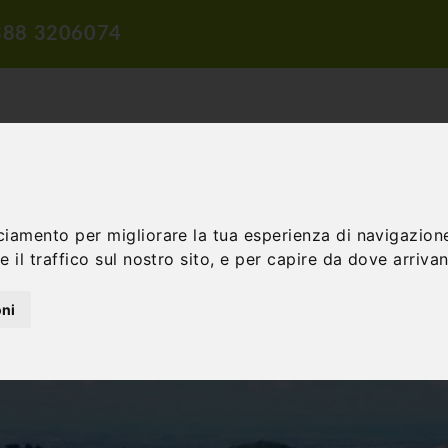
388 3206074
ciamento per migliorare la tua esperienza di navigazione
ROPOSTE DI VIAGGIO
PROPOSTE DIDATTICHE
INCENTIVE E 
 il traffico sul nostro sito, e per capire da dove arrivano
oni