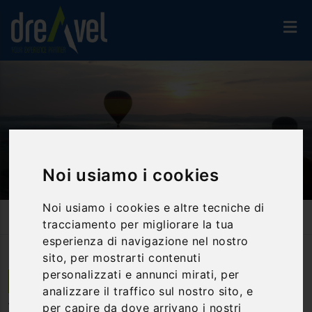
Noi usiamo i cookies
Noi usiamo i cookies e altre tecniche di
Home
Attività Ed Esperienze
Voli, Mongolfiera, Parapendio, Paracadute
tracciamento per migliorare la tua
Volo In Mongolfiera Nel Cielo Di Siena E Delle Crete Senesi
esperienza di navigazione nel nostro
sito, per mostrarti contenuti
personalizzati e annunci mirati, per
Castelnuovo Berardenga | Toscana
analizzare il traffico sul nostro sito, e
per capire da dove arrivano i nostri
Volo in mongolfiera nel cielo di