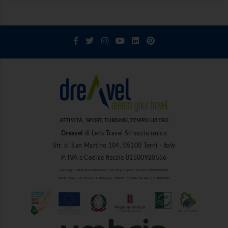
ATTIVITÀ , SPORT, TURISMO, TEMPO LIBERO
Dreavel
di Let's Travel Srl socio unico
Str. di San Martino 104, 05100 Terni - Italy
P. IVA e Codice fiscale 01500920556
Aut. Reg. n. 1849 del 27/03/2013 | Iscr. Reg. Imprese di Terni n. 01500920556
R.E.A. Camera di Commercio di Terni n. 101937 | Capitale Sociale i.v. € 10.000,00