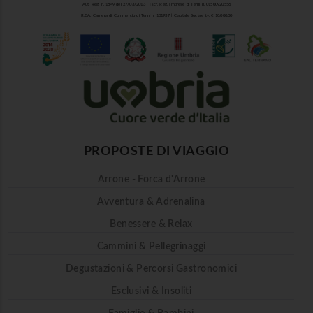
Aut. Reg. n. 1849 del 27/03/2013 | Iscr. Reg. Imprese di Terni n. 01500920556
R.E.A. Camera di Commercio di Terni n. 101937 | Capitale Sociale i.v. € 10.000,00
PROPOSTE DI VIAGGIO
Arrone - Forca d'Arrone
Avventura & Adrenalina
Benessere & Relax
Cammini & Pellegrinaggi
Degustazioni & Percorsi Gastronomici
Esclusivi & Insoliti