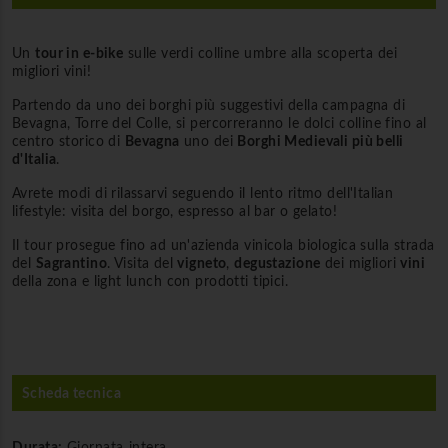
Un
tour in e-bike
sulle verdi colline umbre alla scoperta dei
migliori vini!
Partendo da uno dei borghi più suggestivi della campagna di
Bevagna, Torre del Colle, si percorreranno le dolci colline fino al
centro storico di
Bevagna
uno dei
Borghi Medievali più belli
d'Italia
.
Avrete modi di rilassarvi seguendo il lento ritmo dell'Italian
lifestyle: visita del borgo, espresso al bar o gelato!
Il tour prosegue fino ad un'azienda vinicola biologica sulla strada
del
Sagrantino
. Visita del
vigneto
,
degustazione
dei migliori
vini
della zona e light lunch con prodotti tipici.
Scheda tecnica
Durata:
Giornata intera