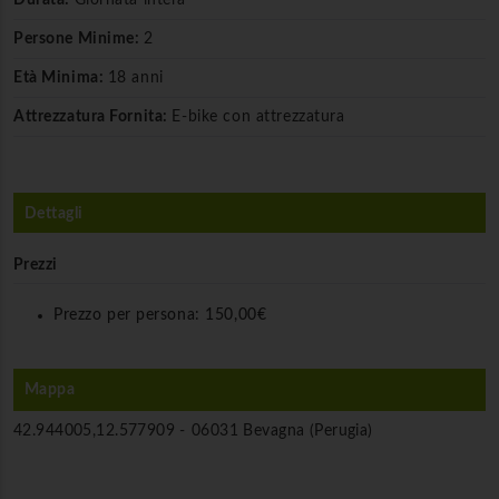
Persone Minime:
2
Età Minima:
18 anni
Attrezzatura Fornita:
E-bike con attrezzatura
Dettagli
Prezzi
Prezzo per persona:
150,00€
Mappa
42.944005,12.577909 -
06031 Bevagna (Perugia)