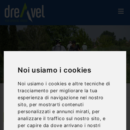
Noi usiamo i cookies
Noi usiamo i cookies e altre tecniche di
Home
Attività Ed Esperienze
Bike & E-Bike
tracciamento per migliorare la tua
Bevagna Bike & Wine: Tour In Bike E Degustazione!
esperienza di navigazione nel nostro
sito, per mostrarti contenuti
personalizzati e annunci mirati, per
Bevagna | Umbria
analizzare il traffico sul nostro sito, e
per capire da dove arrivano i nostri
Bevagna Bike & Wine: tour in bike