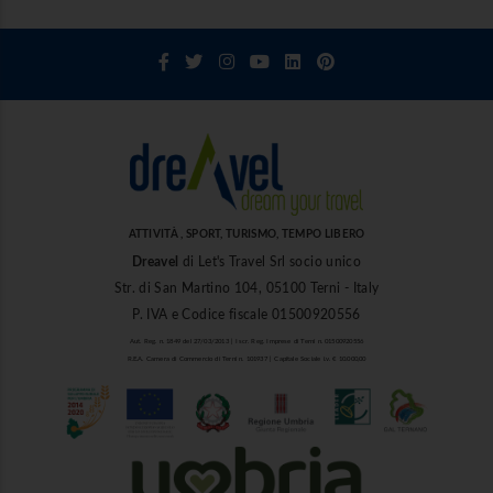
ATTIVITÀ , SPORT, TURISMO, TEMPO LIBERO
Dreavel
di Let's Travel Srl socio unico
Str. di San Martino 104, 05100 Terni - Italy
P. IVA e Codice fiscale 01500920556
Aut. Reg. n. 1849 del 27/03/2013 | Iscr. Reg. Imprese di Terni n. 01500920556
R.E.A. Camera di Commercio di Terni n. 101937 | Capitale Sociale i.v. € 10.000,00