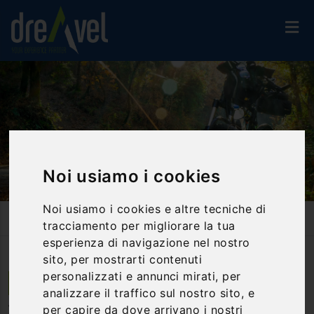
Noi usiamo i cookies
Noi usiamo i cookies e altre tecniche di
Home
Attività Ed Esperienze
Bike & E-Bike
tracciamento per migliorare la tua
Tour In E-Bike Tra I Boschi Dell'Altopiano Silano
esperienza di navigazione nel nostro
sito, per mostrarti contenuti
personalizzati e annunci mirati, per
Lorica | Calabria
analizzare il traffico sul nostro sito, e
per capire da dove arrivano i nostri
Tour in E-Bike tra i boschi