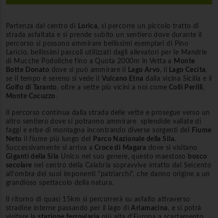
Partenza dal centro di
Lorica
, si percorre un piccolo tratto di
strada asfaltata e si prende subito un sentiero dove durante il
percorso si possono ammirare bellissimi esemplari di Pino
Laricio, bellissimi pascoli utilizzati dagli allevatori per le Mandrie
di Mucche Podoliche fino a Quota 2000m in Vetta a
Monte
Botte Donato
dove si può ammirare il
Lago Arvo
, il
Lago Cecita
,
se il tempo è sereno si vede il
Vulcano Etna
dalla vicina Sicilia e il
Golfo di Taranto
, oltre a vette più vicini a noi come
Colli Perilli
,
Monte Cocuzzo
.
Il percorso continua dalla strada delle vette e prosegue verso un
altro sentiero dove si potranno ammirare splendide vallate di
faggi e erbe di montagna incontrando diverse sorgenti del
Fiume
Neto
il fiume più lungo del
Parco Nazionale della Sila.
Successivamente si arriva a
Croce di Magara
dove si visitano
Giganti della Sila
Unico nel suo genere, questo maestoso
bosco
secolare
nel centro della Calabria sopravvive intatto dal Seicento
all'ombra dei suoi imponenti "patriarchi", che danno origine a un
grandioso spettacolo della natura.
Il ritorno di quasi 15km si percorrerà su asfalto attraverso
stradine interne passando per il lago di
Ariamacina
, e si potrà
visitare la
stazione ferroviaria
più alta d'Europa a scartamento