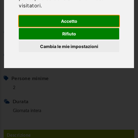
visitatori.
dell'Altopiano Silano
Accetto
Categoria
Rifiuto
Bike & e-Bike
Cambia le mie impostazioni
Età minima
18 anni
Persone minime
2
Durata
Giornata intera
Descrizione