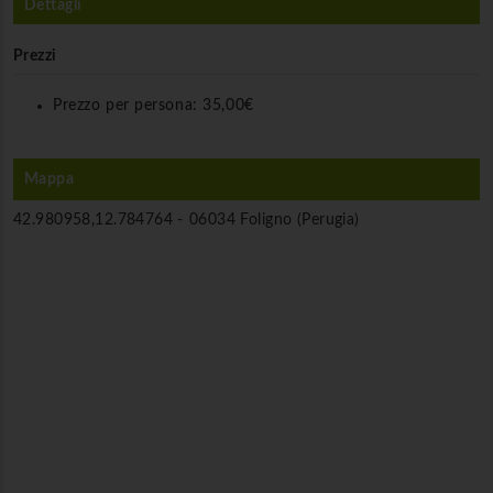
Dettagli
Prezzi
Prezzo per persona:
35,00€
Mappa
42.980958,12.784764 -
06034 Foligno (Perugia)