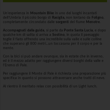
Un'esperienza in
Mountain Bike
in uno dei luoghi incantati
dell'Umbria il piccolo borgo di
Rasiglia,
non lontano da
Foligno
,
completamente circondato dalle
sorgenti
del fiume
Menotre
.
Accompagnati dalla guida
, si parte da
Ponte Santa Lucia
, e dopo
qualche km di salita si arriva a
Sostino
, in quota il paesaggio
toglie il fiato offrendo una incredibile sulla valle e sulle colline
che superano gli 800 metri...un toccasana per il corpo e per la
mente.
Con la bici si può andare ovunque, sia in estate che in inverno,
ed è il mezzo adatto per raggiungere diversi borghi della valle e
l'Eremo di Pale.
Per raggiungere il Monte di Pale è richiesta una preparazione più
specifica in quanto si possono attraversare anche tratti di neve.
Al rientro il meritato relax con possibilità di un Light lunch.