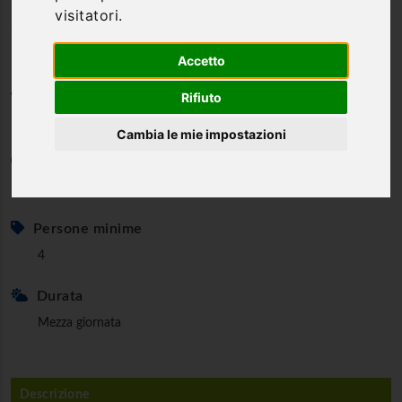
visitatori.
del Menotre
Accetto
Categoria
Rifiuto
Bike & e-Bike
Cambia le mie impostazioni
Età minima
5 anni
Persone minime
4
Durata
Mezza giornata
Descrizione