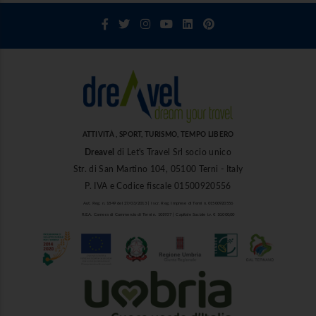
ATTIVITÀ , SPORT, TURISMO, TEMPO LIBERO
Dreavel
di Let's Travel Srl socio unico
Str. di San Martino 104, 05100 Terni - Italy
P. IVA e Codice fiscale 01500920556
Aut. Reg. n. 1849 del 27/03/2013 | Iscr. Reg. Imprese di Terni n. 01500920556
R.E.A. Camera di Commercio di Terni n. 101937 | Capitale Sociale i.v. € 10.000,00