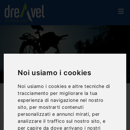
Noi usiamo i cookies
Noi usiamo i cookies e altre tecniche di
Home
Attività Ed Esperienze
Bike & E-Bike
tracciamento per migliorare la tua
Rasiglia: Bike Tour Alle Sorgenti Del Menotre
esperienza di navigazione nel nostro
sito, per mostrarti contenuti
personalizzati e annunci mirati, per
Foligno | Umbria
analizzare il traffico sul nostro sito, e
per capire da dove arrivano i nostri
Rasiglia: Bike Tour alle sorgenti