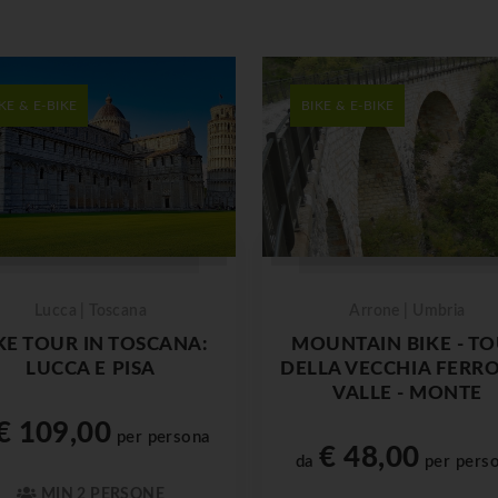
KE & E-BIKE
BIKE & E-BIKE
Lucca | Toscana
Arrone | Umbria
KE TOUR IN TOSCANA:
MOUNTAIN BIKE - T
LUCCA E PISA
DELLA VECCHIA FERR
VALLE - MONTE
€ 109,00
per persona
€ 48,00
da
per pers
MIN 2 PERSONE