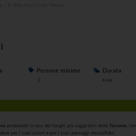
e
E-Bike Tour I Colli Termali
i
a
Persone minime
Durata
2
4 ore
ima
pedalando in uno dei luoghi più suggestivi della
Toscana
, im
dere per i suoi colori e per i suoi paesaggi mozzafiato.