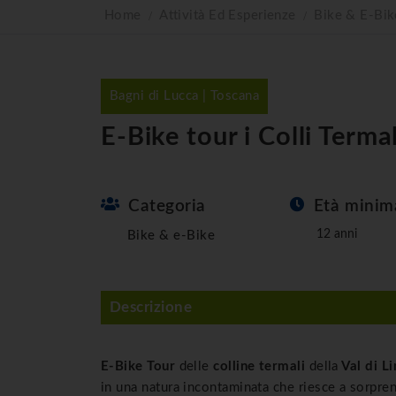
Home
Attività Ed Esperienze
Bike & E-Bik
Bagni di Lucca | Toscana
E-Bike tour i Colli Termal
Categoria
Età minim
12 anni
Bike & e-Bike
Descrizione
E-Bike Tour
delle
colline termali
della
Val di L
in una natura incontaminata che riesce a sorpren