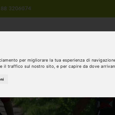
388 3206074
ciamento per migliorare la tua esperienza di navigazione
ROPOSTE DI VIAGGIO
PROPOSTE DIDATTICHE
INCENTIVE E 
 il traffico sul nostro sito, e per capire da dove arrivano
oni