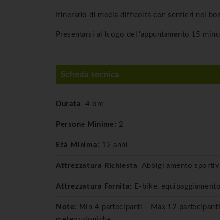
Itinerario di media difficoltà con sentieri nei bo
Presentarsi al luogo dell'appuntamento 15 minuti 
Scheda tecnica
Durata:
4 ore
Persone Minime:
2
Età Minima:
12 anni
Attrezzatura Richiesta:
Abbigliamento sporti
Attrezzatura Fornita:
E-bike, equipaggiamento
Note:
Min 4 partecipanti - Max 12 partecipanti
meteorologiche