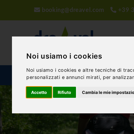
booking@dreavel.com
+39 
Noi usiamo i cookies
Noi usiamo i cookies e altre tecniche di trac
ATTIVITÀ ED ESPERIENZE
STRUTTURE
P
personalizzati e annunci mirati, per analizzare
Accetto
Rifiuto
Cambia le mie impostazi