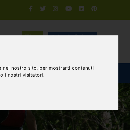
Accedi o Registrati
CERCA
 nel nostro sito, per mostrarti contenuti
TEAM BUILDING
GIFT EXPERIENCE
BLOG
 i nostri visitatori.