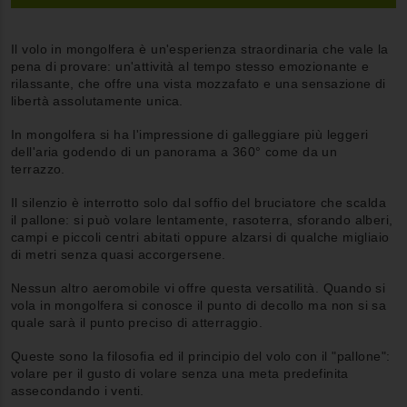
Il volo in mongolfera è un'esperienza straordinaria che vale la
pena di provare: un'attività al tempo stesso emozionante e
rilassante, che offre una vista mozzafato e una sensazione di
libertà assolutamente unica.
In mongolfera si ha l'impressione di galleggiare più leggeri
dell'aria godendo di un panorama a 360° come da un
terrazzo.
Il silenzio è interrotto solo dal soffio del bruciatore che scalda
il pallone: si può volare lentamente, rasoterra, sforando alberi,
campi e piccoli centri abitati oppure alzarsi di qualche migliaio
di metri senza quasi accorgersene.
Nessun altro aeromobile vi offre questa versatilità. Quando si
vola in mongolfera si conosce il punto di decollo ma non si sa
quale sarà il punto preciso di atterraggio.
Queste sono la filosofia ed il principio del volo con il "pallone":
volare per il gusto di volare senza una meta predefinita
assecondando i venti.