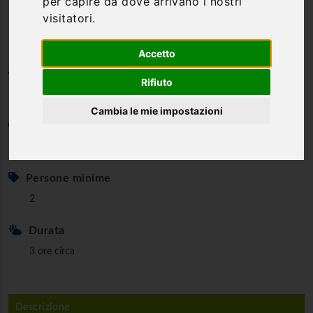
per capire da dove arrivano i nostri
del Chianti
visitatori.
Accetto
Categoria
Rifiuto
Voli, Mongolfiera, Parapendio, Paracadute
Cambia le mie impostazioni
Età minima
5 anni
Persone minime
2
Durata
3 ore circa
Descrizione