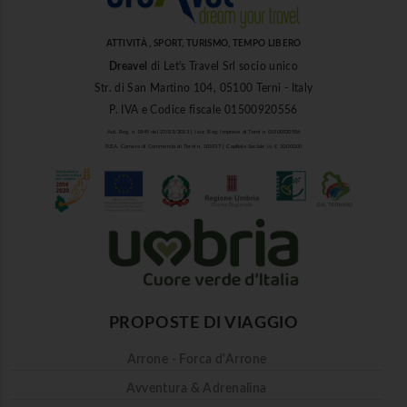
ATTIVITÀ , SPORT, TURISMO, TEMPO LIBERO
Dreavel
di Let's Travel Srl socio unico
Str. di San Martino 104, 05100 Terni - Italy
P. IVA e Codice fiscale 01500920556
Aut. Reg. n. 1849 del 27/03/2013 | Iscr. Reg. Imprese di Terni n. 01500920556
R.E.A. Camera di Commercio di Terni n. 101937 | Capitale Sociale i.v. € 10.000,00
PROPOSTE DI VIAGGIO
Arrone - Forca d'Arrone
Avventura & Adrenalina