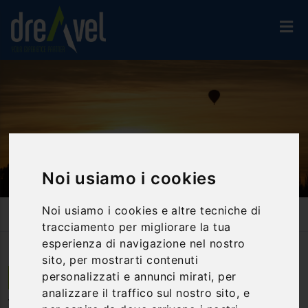
Noi usiamo i cookies
Home
Attività Ed Esperienze
Noi usiamo i cookies e altre tecniche di
Voli, Mongolfiera, Parapendio, Paracadute
tracciamento per migliorare la tua
Volo In Mongolfiera Sulle Colline Del Chianti
esperienza di navigazione nel nostro
sito, per mostrarti contenuti
personalizzati e annunci mirati, per
Tavarnelle Val di Pesa | Toscana
analizzare il traffico sul nostro sito, e
Volo in mongolfiera sulle Colline