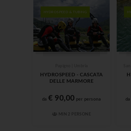
HYDROSPEED & TUBING
H
Papigno | Umbria
San
HYDROSPEED - CASCATA
H
DELLE MARMORE
€ 90,00
da
per persona
d
MIN 2 PERSONE