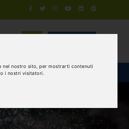
Accedi o Registrati
CERCA
 nel nostro sito, per mostrarti contenuti
 i nostri visitatori.
TEAM BUILDING
GIFT EXPERIENCE
BLOG