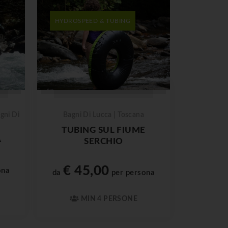
HYDROSPEED & TUBING
gni Di
Bagni Di Lucca | Toscana
TUBING SUL FIUME
A
SERCHIO
€ 45,00
ona
da
per persona
MIN 4 PERSONE