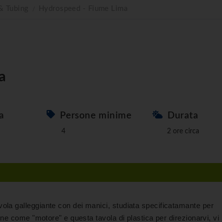
& Tubing
Hydrospeed - Fiume Lima
a
a
Persone minime
Durata
4
2 ore circa
ola galleggiante con dei manici, studiata specificatamante per
nne come "motore" e questa tavola di plastica per direzionarvi, vi