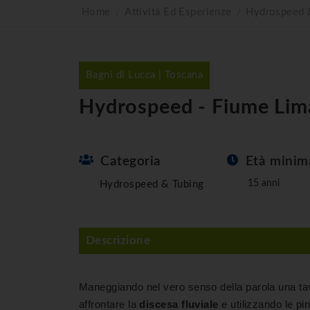
Home
Attività Ed Esperienze
Hydrospeed 
Bagni di Lucca | Toscana
Hydrospeed - Fiume Lim
Categoria
Età minim
15 anni
Hydrospeed & Tubing
Descrizione
Maneggiando nel vero senso della parola una tav
affrontare la
discesa fluviale
e utilizzando le pi