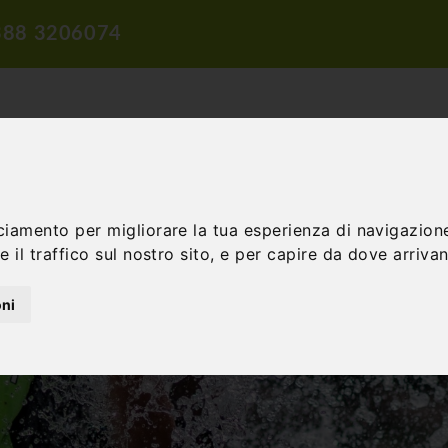
388 3206074
ciamento per migliorare la tua esperienza di navigazione
 il traffico sul nostro sito, e per capire da dove arrivano
ROPOSTE DI VIAGGIO
PROPOSTE DIDATTICHE
INCENTIVE E 
oni