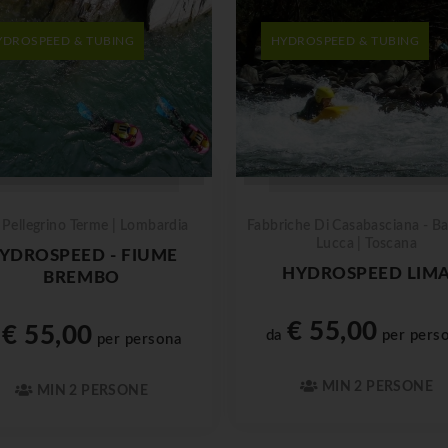
YDROSPEED & TUBING
HYDROSPEED & TUBING
 Pellegrino Terme | Lombardia
Fabbriche Di Casabasciana - Ba
Lucca | Toscana
YDROSPEED - FIUME
HYDROSPEED LIM
BREMBO
€ 55,00
€ 55,00
da
per pers
a
per persona
MIN 2 PERSONE
MIN 2 PERSONE