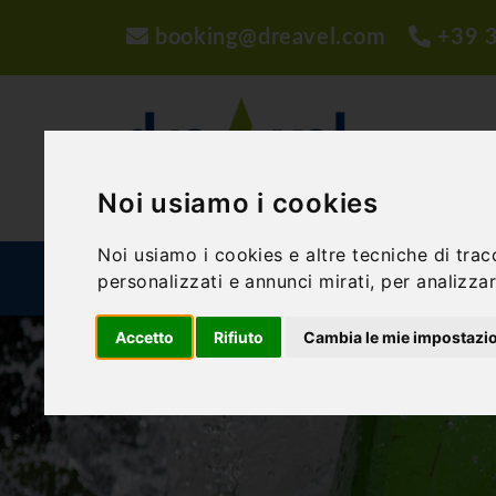
booking@dreavel.com
+39 
Noi usiamo i cookies
Noi usiamo i cookies e altre tecniche di trac
personalizzati e annunci mirati, per analizzare
ATTIVITÀ ED ESPERIENZE
STRUTTURE
P
Accetto
Rifiuto
Cambia le mie impostazi