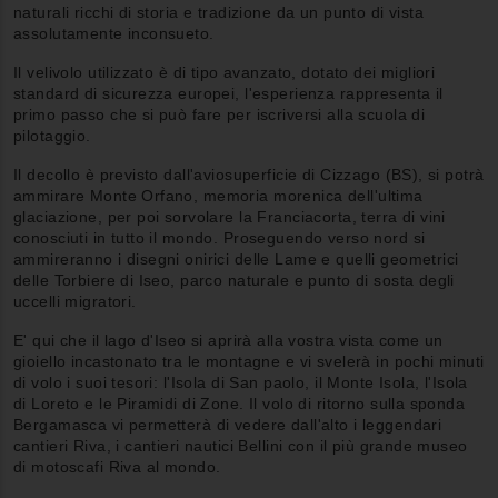
naturali ricchi di storia e tradizione da un punto di vista
assolutamente inconsueto.
Il velivolo utilizzato è di tipo avanzato, dotato dei migliori
standard di sicurezza europei, l'esperienza rappresenta il
primo passo che si può fare per iscriversi alla scuola di
pilotaggio.
Il decollo è previsto dall'aviosuperficie di Cizzago (BS), si potrà
ammirare Monte Orfano, memoria morenica dell'ultima
glaciazione, per poi sorvolare la Franciacorta, terra di vini
conosciuti in tutto il mondo. Proseguendo verso nord si
ammireranno i disegni onirici delle Lame e quelli geometrici
delle Torbiere di Iseo, parco naturale e punto di sosta degli
uccelli migratori.
E' qui che il lago d'Iseo si aprirà alla vostra vista come un
gioiello incastonato tra le montagne e vi svelerà in pochi minuti
di volo i suoi tesori: l'Isola di San paolo, il Monte Isola, l'Isola
di Loreto e le Piramidi di Zone. Il volo di ritorno sulla sponda
Bergamasca vi permetterà di vedere dall'alto i leggendari
cantieri Riva, i cantieri nautici Bellini con il più grande museo
di motoscafi Riva al mondo.