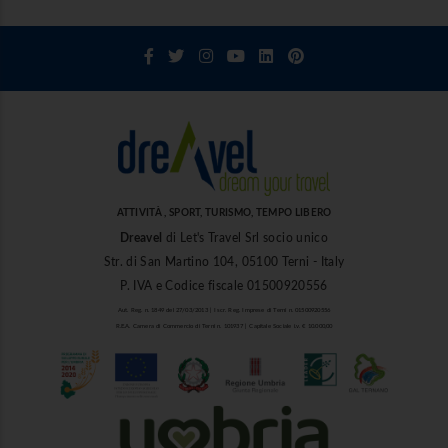
ATTIVITÀ , SPORT, TURISMO, TEMPO LIBERO
Dreavel
di Let's Travel Srl socio unico
Str. di San Martino 104, 05100 Terni - Italy
P. IVA e Codice fiscale 01500920556
Aut. Reg. n. 1849 del 27/03/2013 | Iscr. Reg. Imprese di Terni n. 01500920556
R.E.A. Camera di Commercio di Terni n. 101937 | Capitale Sociale i.v. € 10.000,00