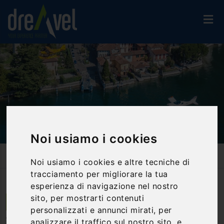
Noi usiamo i cookies
Home
Attività Ed Esperienze
Esclusive
Noi usiamo i cookies e altre tecniche di
Volo In Aereo Sul Lago D'Iseo
tracciamento per migliorare la tua
esperienza di navigazione nel nostro
sito, per mostrarti contenuti
Comezzano - Cizzago | Lombardia
personalizzati e annunci mirati, per
Volo in aereo sul Lago d'Iseo
analizzare il traffico sul nostro sito, e