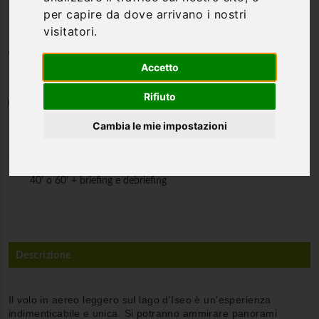
per capire da dove arrivano i nostri
visitatori.
Categoria
Accetto
Esclusive
Rifiuto
Persone minime
Cambia le mie impostazioni
1
Durata
40' o 60' + briefing e debriefing
Descrizione
Il volo in aereo leggero sul lago d'Iseo è un'esperienza
indimenticabile e unica. Si potranno ammirare panorami