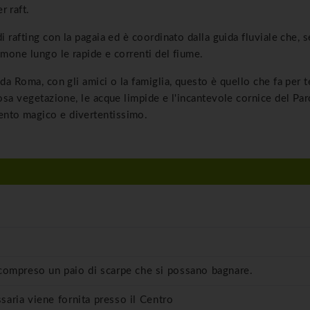
r raft.
di
rafting
con la pagaia ed è coordinato dalla guida fluviale che, 
mmone lungo le rapide e correnti del fiume.
da Roma, con gli amici o la famiglia, questo è quello che fa per t
iosa vegetazione, le acque limpide e l'incantevole cornice del Par
ento magico e divertentissimo.
ompreso un paio di scarpe che si possano bagnare.
ssaria viene fornita presso il Centro