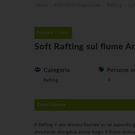
Home
Attività Ed Esperienze
Rafting
Sof
Subiaco | Lazio
Soft Rafting sul fiume A
Categoria
Persone m
4
Rafting
Descrizione
Il
Rafting
è una discesa fluviale su un apposito
divertente disciplina anche lungo i
l fiume Anien