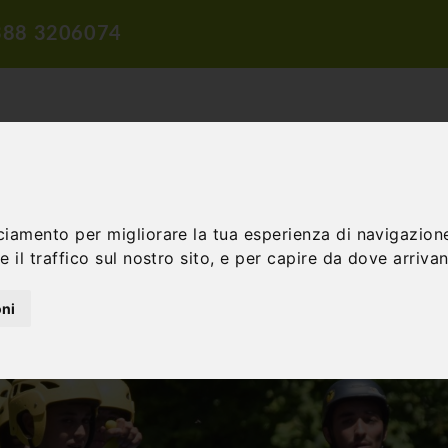
388 3206074
ciamento per migliorare la tua esperienza di navigazione
ROPOSTE DI VIAGGIO
PROPOSTE DIDATTICHE
INCENTIVE E 
 il traffico sul nostro sito, e per capire da dove arrivano
oni