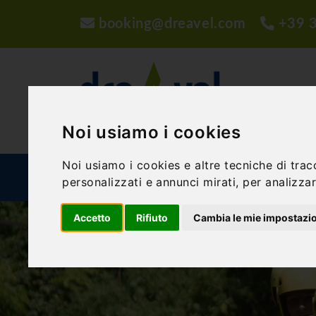
booking@dreavel.com
+39 
Noi usiamo i cookies
Noi usiamo i cookies e altre tecniche di trac
ATTIVITÀ ED ESPERIENZE
STRUTTURE
P
personalizzati e annunci mirati, per analizzare
Accetto
Rifiuto
Cambia le mie impostazi