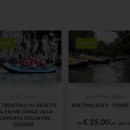
AFTING
RAFTING
Dolcè | Veneto
Laino Borgo | Calabria
 TRENTINO AL VENETO
RAFTING SOFT - FIUME
L FIUME ADIGE: ALLA
COPERTA DELLA VAL
€ 25,00
da
per pers
D'ADIGE