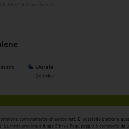
t Rafting Sul Fiume Aniene
niene
inime
Durata
2 ore circa
 gommone comunemente chiamato raft. E' possibile praticare que
e. La tratta prevista è lunga 5 km
e l'equipaggio è composto da 