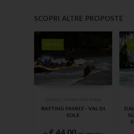
SCOPRI ALTRE PROPOSTE
RAFTING
R
Dimaro | Trentino Alto Adige
RAFTING FAMILY - VAL DI
DAL
SOLE
SU
S
€ 44,00
da
per persona