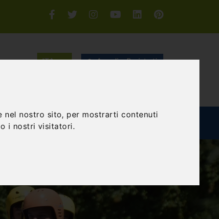
Accedi o Registrati
CERCA
 nel nostro sito, per mostrarti contenuti
TEAM BUILDING
GIFT EXPERIENCE
BLOG
 i nostri visitatori.