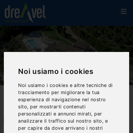
Noi usiamo i cookies
Noi usiamo i cookies e altre tecniche di
Home
Accommodation
Country House & Resort
tracciamento per migliorare la tua
Pucci Country House
esperienza di navigazione nel nostro
sito, per mostrarti contenuti
personalizzati e annunci mirati, per
Ferentillo | Umbria
analizzare il traffico sul nostro sito, e
per capire da dove arrivano i nostri
Pucci Country House