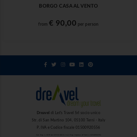
BORGO CASA AL VENTO
€ 90,00
from
per person
Dreavel
di Let's Travel Srl socio unico
Str. di San Martino 104, 05100 Terni - Italy
P. IVA e Codice fiscale 01500920556
Aut. Reg. n. 1849 del 27/03/2013 | Iscr. Reg. Imprese di Terni n. 01500920556