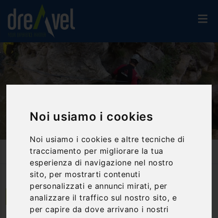
Noi usiamo i cookies
Noi usiamo i cookies e altre tecniche di
tracciamento per migliorare la tua
Home
Activities And Experiences
Canyoning & Water Trekking
Canyoning Gorges Of The Fosso Of Maccaiano
esperienza di navigazione nel nostro
sito, per mostrarti contenuti
personalizzati e annunci mirati, per
analizzare il traffico sul nostro sito, e
Terni | Umbria
per capire da dove arrivano i nostri
Canyoning gorges of the Fosso of