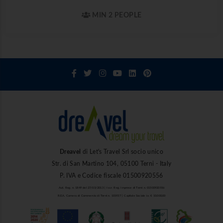
MIN 2 PEOPLE
Dreavel
di Let's Travel Srl socio unico
Str. di San Martino 104, 05100 Terni - Italy
P. IVA e Codice fiscale 01500920556
Aut. Reg. n. 1849 del 27/03/2013 | Iscr. Reg. Imprese di Terni n. 01500920556
R.E.A. Camera di Commercio di Terni n. 101937 | Capitale Sociale i.v. € 10.000,00