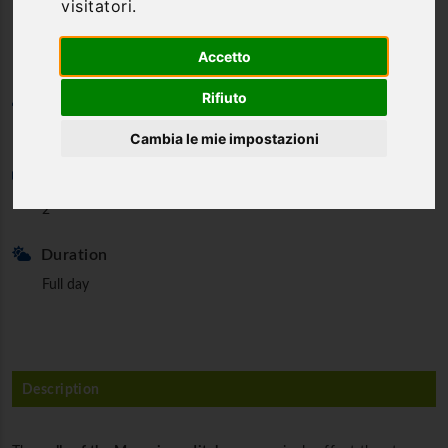
visitatori.
Maccaiano
Accetto
Rifiuto
Category
Canyoning & Water Trekking
Cambia le mie impostazioni
Min. partecipants
2
Duration
Full day
Description