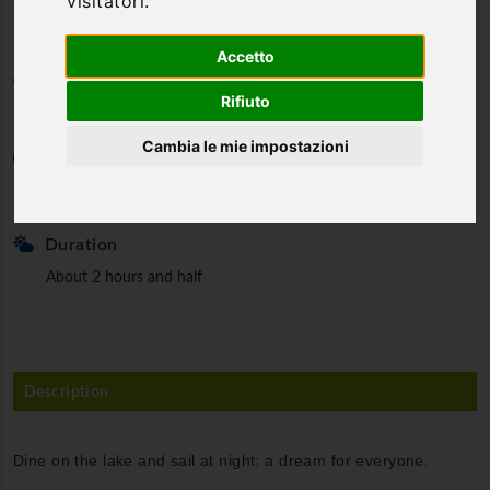
visitatori.
Accetto
Category
Rifiuto
Exclusive
Cambia le mie impostazioni
Min. partecipants
4
Duration
About 2 hours and half
Description
Dine on the lake and sail at night: a dream for everyone.