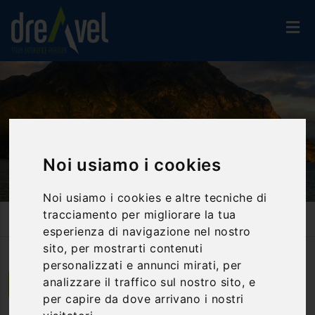
Noi usiamo i cookies
Noi usiamo i cookies e altre tecniche di
tracciamento per migliorare la tua
Home
Activities And Experiences
Exclusive
Sail Under The Stars With Aperitif
esperienza di navigazione nel nostro
sito, per mostrarti contenuti
personalizzati e annunci mirati, per
analizzare il traffico sul nostro sito, e
Fra Castro e Riva di Solto | Lombardia
per capire da dove arrivano i nostri
Sail under the stars with aperitif