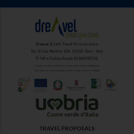
Dreavel
di Let's Travel Srl socio unico
Str. di San Martino 104, 05100 Terni - Italy
P. IVA e Codice fiscale 01500920556
Aut. Reg. n. 1849 del 27/03/2013 | Iscr. Reg. Imprese di Terni n. 01500920556
R.E.A. Camera di Commercio di Terni n. 101937 | Capitale Sociale i.v. € 10.000,00
TRAVEL PROPOSALS