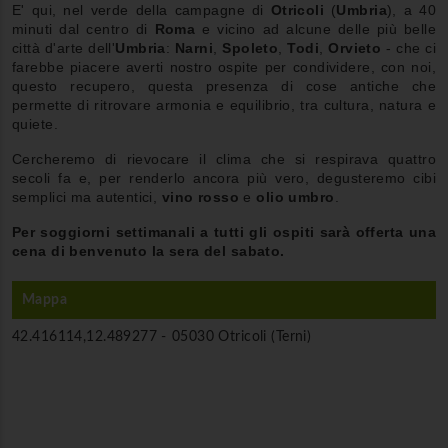
E' qui, nel verde della campagne di
Otricoli
(
Umbria
), a 40
minuti dal centro di
Roma
e vicino ad alcune delle più belle
città d'arte dell'
Umbria
:
Narni
,
Spoleto
,
Todi
,
Orvieto
- che ci
farebbe piacere averti nostro ospite per condividere, con noi,
questo recupero, questa presenza di cose antiche che
permette di ritrovare armonia e equilibrio, tra cultura, natura e
quiete.
Cercheremo di rievocare il clima che si respirava quattro
secoli fa e, per renderlo ancora più vero, degusteremo cibi
semplici ma autentici,
vino rosso
e
olio umbro
.
Per soggiorni settimanali a tutti gli ospiti sarà offerta una
cena di benvenuto la sera del sabato.
Mappa
42.416114,12.489277 -
05030 Otricoli (Terni)