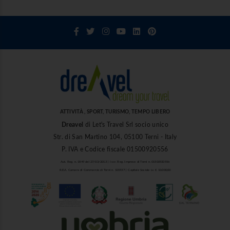
ATTIVITÀ , SPORT, TURISMO, TEMPO LIBERO
Dreavel
di Let's Travel Srl socio unico
Str. di San Martino 104, 05100 Terni - Italy
P. IVA e Codice fiscale 01500920556
Aut. Reg. n. 1849 del 27/03/2013 | Iscr. Reg. Imprese di Terni n. 01500920556
R.E.A. Camera di Commercio di Terni n. 101937 | Capitale Sociale i.v. € 10.000,00