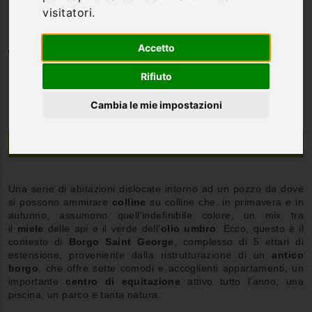
visitatori.
Accetto
Categoria
Agriturismi
Rifiuto
Cambia le mie impostazioni
Descrizione
Una serie di abitazioni dislocate intorno ad un pozzo da dove
si possono ammirare
colline
su colline che, in primavera e in
autunno, assumono quell'indefinibile colore, un mix tra
il
miele
delle api e il verde dell'
olio
umbro
. Ecco, questo è il
contesto di
Borgo Saint George
, complesso di 5 ettari di
estensione, proveniente dalla ristrutturazione di un
antico
borgo
, che offre sette comodi e accoglienti appartamenti, un
importante
centro di equitazione
attivo tutto l'anno, una
piscina, un parco e tanta natura.