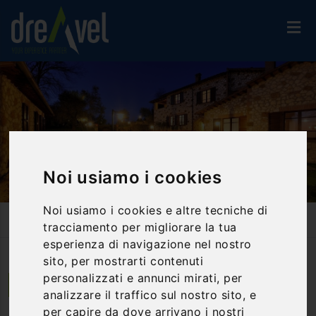
Noi usiamo i cookies
Noi usiamo i cookies e altre tecniche di
Home
Strutture
Agriturismi
Borgo Saint George
tracciamento per migliorare la tua
esperienza di navigazione nel nostro
sito, per mostrarti contenuti
personalizzati e annunci mirati, per
Otricoli | Umbria
analizzare il traffico sul nostro sito, e
per capire da dove arrivano i nostri
Borgo Saint George