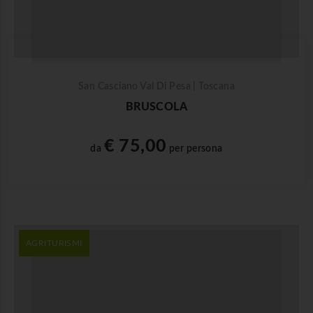
San Casciano Val Di Pesa | Toscana
BRUSCOLA
€ 75,00
da
per persona
AGRITURISMI