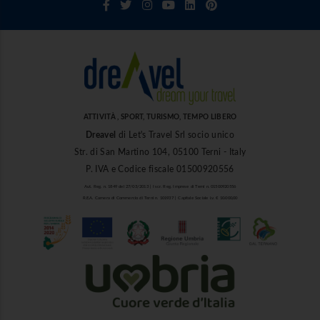
ATTIVITÀ , SPORT, TURISMO, TEMPO LIBERO
Dreavel
di Let's Travel Srl socio unico
Str. di San Martino 104, 05100 Terni - Italy
P. IVA e Codice fiscale 01500920556
Aut. Reg. n. 1849 del 27/03/2013 | Iscr. Reg. Imprese di Terni n. 01500920556
R.E.A. Camera di Commercio di Terni n. 101937 | Capitale Sociale i.v. € 10.000,00