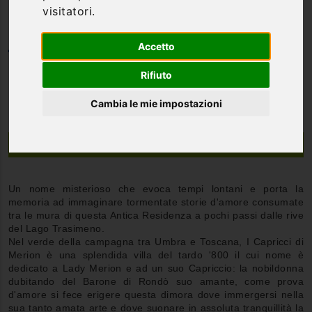
visitatori.
Accetto
Categoria
Resort & Spa
Rifiuto
Cambia le mie impostazioni
Descrizione
Un nome misterioso che evoca tempi lontani e porta la
memoria ad immaginare tormentate storie d'amore consumate
tra le mura di questa Antica Residenza a pochi passi dalle rive
del Lago Trasimeno.
Nel verde della campagna tra Umbra e Toscana, I Capricci di
Merion è una splendida villa del tardo '800 il cui nome è
dedicato a Lady Merion e ad un suo Capriccio: la nobildonna
dubitando del Barone di Rondò suo amante, come prova
d'amore si fece erigere questa dimora dove immergersi nella
sua tanto amata arte e dove suonare in assoluta tranquillità la