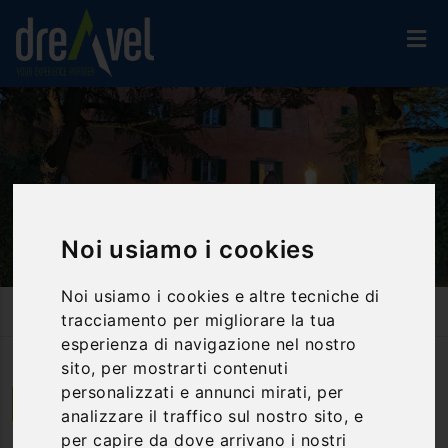
Noi usiamo i cookies
Noi usiamo i cookies e altre tecniche di
Home
Strutture
Resort & Spa
I Capricci Di Merion
tracciamento per migliorare la tua
esperienza di navigazione nel nostro
sito, per mostrarti contenuti
personalizzati e annunci mirati, per
Tuoro sul Trasimeno | Umbria
analizzare il traffico sul nostro sito, e
per capire da dove arrivano i nostri
I Capricci di Merion