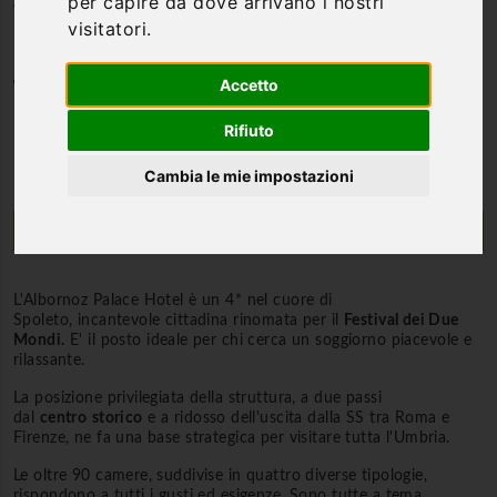
per capire da dove arrivano i nostri
visitatori.
Categoria
Accetto
Hotel 4*
Rifiuto
Cambia le mie impostazioni
Descrizione
L'Albornoz Palace Hotel è un 4* nel cuore di
Spoleto, incantevole cittadina rinomata per il
Festival dei Due
Mondi.
E' il posto ideale per chi cerca un soggiorno piacevole e
rilassante.
La posizione privilegiata della struttura, a due passi
dal
centro
storico
e a ridosso dell'uscita dalla SS tra Roma e
Firenze, ne fa una base strategica per visitare tutta l'Umbria.
Le oltre 90 camere, suddivise in quattro diverse tipologie,
rispondono a tutti i gusti ed esigenze. Sono tutte a tema