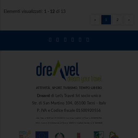
Elementi visualizzati:
1 - 12
di 13
«
1
2
»
ATTIVITÀ , SPORT, TURISMO, TEMPO LIBERO
Dreavel
di Let's Travel Srl socio unico
Str. di San Martino 104, 05100 Terni - Italy
P. IVA e Codice fiscale 01500920556
Aut. Reg. n. 1849 del 27/03/2013 | Iscr. Reg. Imprese di Terni n. 01500920556
R.E.A. Camera di Commercio di Terni n. 101937 | Capitale Sociale i.v. € 10.000,00