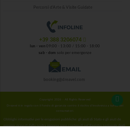
Percorsi d'Arte & Visite Guidate
+39 388 3206074
lun - ven
09:00 - 13:00 / 15:00 - 18:00
sab - dom
solo per emergenze
booking@dreavel.com
Copyright 2026 - All Rights Reserved
Dreavel è in regola con il fondo di garanzia contro il rischio d'insolvenza a tutela dei
consumatori.
Obblighi informativi per le erogazioni pubbliche: gli aiuti di Stato e gli aiuti de
minimis ricevuti dalla nostra impresa sono contenuti nel Registro nazionale degli