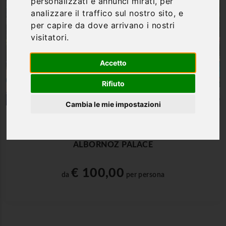
personalizzati e annunci mirati, per
analizzare il traffico sul nostro sito, e
per capire da dove arrivano i nostri
visitatori.
Accetto
Rifiuto
Cambia le mie impostazioni
Spoleto | Umbria
ALBORNOZ PALACE
€ 100,00
da
per persona