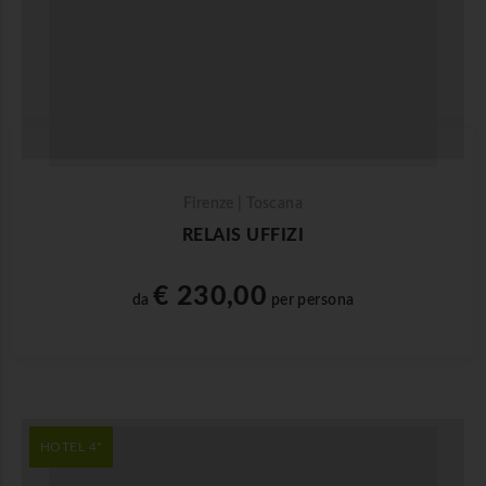
Firenze | Toscana
RELAIS UFFIZI
€ 230,00
da
per persona
HOTEL 4*