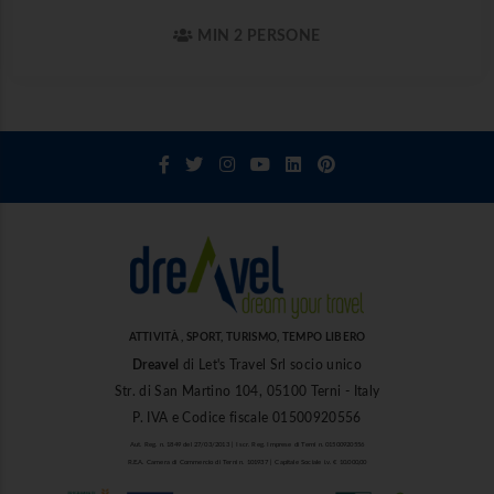
MIN 2 PERSONE
ATTIVITÀ , SPORT, TURISMO, TEMPO LIBERO
Dreavel
di Let's Travel Srl socio unico
Str. di San Martino 104, 05100 Terni - Italy
P. IVA e Codice fiscale 01500920556
Aut. Reg. n. 1849 del 27/03/2013 | Iscr. Reg. Imprese di Terni n. 01500920556
R.E.A. Camera di Commercio di Terni n. 101937 | Capitale Sociale i.v. € 10.000,00