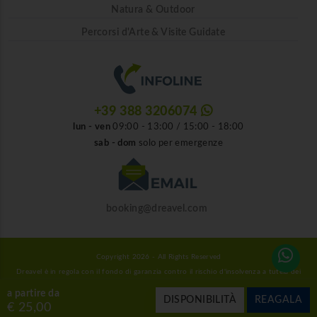
Natura & Outdoor
Percorsi d'Arte & Visite Guidate
+39 388 3206074
lun - ven
09:00 - 13:00 / 15:00 - 18:00
sab - dom
solo per emergenze
booking@dreavel.com
Copyright 2026 - All Rights Reserved
Dreavel è in regola con il fondo di garanzia contro il rischio d'insolvenza a tutela dei
consumatori.
a partire da
DISPONIBILITÀ
REAGALA
Obblighi informativi per le erogazioni pubbliche: gli aiuti di Stato e gli aiuti de
€ 25,00