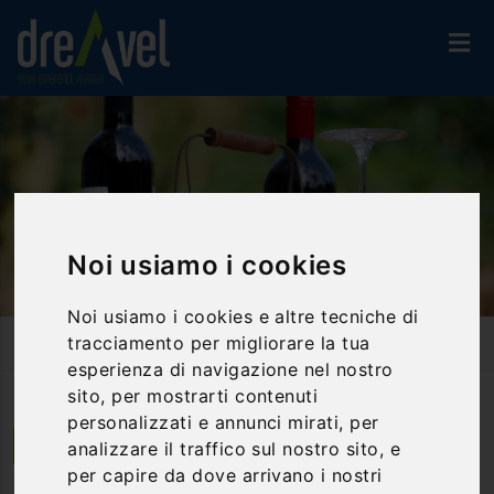
Noi usiamo i cookies
Noi usiamo i cookies e altre tecniche di
Home
Attività Ed Esperienze
Percorsi Enogastronomici
tracciamento per migliorare la tua
Alla Scoperta Dell'Umbria Attraverso I Vini Di Orvieto
esperienza di navigazione nel nostro
sito, per mostrarti contenuti
personalizzati e annunci mirati, per
Orvieto | Umbria
analizzare il traffico sul nostro sito, e
per capire da dove arrivano i nostri
Alla scoperta dell'Umbria