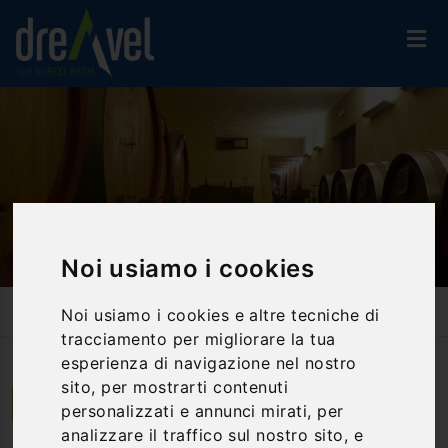
Noi usiamo i cookies
Home
Attività Ed Esperienze
Percorsi Enogastronomici
Noi usiamo i cookies e altre tecniche di
Alla Scoperta Dei Vini D.O.C. Dei Colli Amerini
tracciamento per migliorare la tua
esperienza di navigazione nel nostro
sito, per mostrarti contenuti
Amelia | Umbria
personalizzati e annunci mirati, per
analizzare il traffico sul nostro sito, e
Alla scoperta dei vini D.O.C. dei