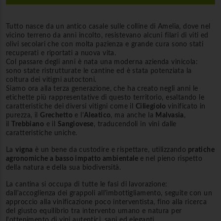
Tutto nasce da un antico casale sulle colline di Amelia, dove nel
vicino terreno da anni incolto, resistevano alcuni filari di viti ed
olivi secolari che con molta pazienza e grande cura sono stati
recuperati e riportati a nuova vita.
Col passare degli anni è nata una moderna azienda vinicola:
sono state ristrutturate le cantine ed è stata potenziata la
coltura dei vitigni autoctoni.
Siamo ora alla terza generazione, che ha creato negli anni le
etichette più rappresentative di questo territorio, esaltando le
caratteristiche dei diversi vitigni come il
Ciliegiolo
vinificato in
purezza, il
Grechetto
e l'
Aleatico
, ma anche la
Malvasia
,
il
Trebbiano
e il
Sangiovese
, traducendoli in vini dalle
caratteristiche uniche.
La
vigna
è un bene da custodire e rispettare, utilizzando
pratiche
agronomiche a basso impatto ambientale
e nel pieno rispetto
della natura e della sua biodiversità.
La cantina si occupa di tutte le fasi di lavorazione:
dall'accoglienza dei grappoli all'imbottigliamento, seguite con un
approccio alla vinificazione poco interventista, fino alla ricerca
del giusto equilibrio tra intervento umano e natura per
l'ottenimento di vini autentici, sani ed eleganti.