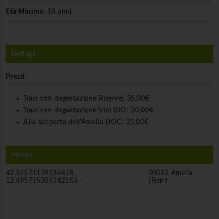
Età Minima:
18 anni
Dettagli
Prezzi
Tour con degustazione Riserve:
35,00€
Tour con degustazione Vini BIO:
30,00€
Alla scoperta dell'Amelia DOC:
25,00€
Mappa
42.52271139536458,
05022 Amelia
12.405715205142153 -
(Terni)