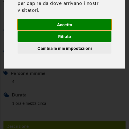
per capire da dove arrivano i nostri
Colli Amerini
visitatori.
Accetto
Categoria
Rifiuto
Percorsi enogastronomici
Cambia le mie impostazioni
Età minima
18 anni
Persone minime
4
Durata
1 ora e mezza circa
Descrizione