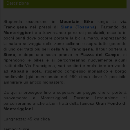
Descrizione
Stupenda escursione in
Mountain Bike
lungo la
via
Francigena
nei pressi di
Siena
(
Toscana
)
. Partendo da
Monteriggioni
e attraversando percorsi pedalabili, eccetto in
pochi punti dove occorre portare la bici a mano, apprezzando
la natura selvaggia delle zone collinari e soprattutto godendo
di uno dei tratti più belli della
Via Francigena
. Il tour porterà a
Siena
, e dopo una sosta pranzo in
Piazza del Campo
, si
riprendono le bikes e si percorreranno nuovamente alcuni
tratti della Via Francigena, vari sentieri e mulattiere arrivando
ad
Abbadia Isola
, stupendo complesso monastico e borgo
medievale (già menzionato nel 990 circa) dove è possibile
ammirare un antico monastero.
Da qui si prosegue fino a superare un poggio che ci porterà
nuovamente a Monteriggioni. Durante l'escursione si
percorreranno anche alcuni tratti della famosa
Gran Fondo di
Monteriggioni.
Lunghezza: 45 km circa
Tempo: 5 ore