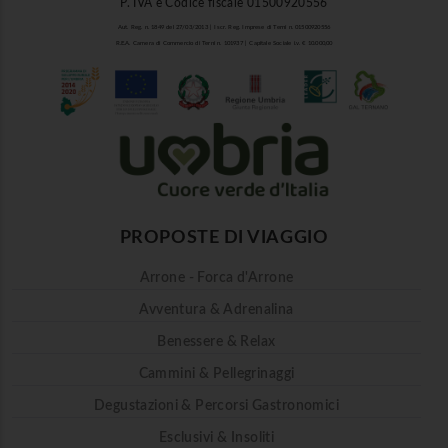
P. IVA e Codice fiscale 01500920556
Aut. Reg. n. 1849 del 27/03/2013 | Iscr. Reg. Imprese di Terni n. 01500920556
R.E.A. Camera di Commercio di Terni n. 101937 | Capitale Sociale i.v. € 10.000,00
PROPOSTE DI VIAGGIO
Arrone - Forca d'Arrone
Avventura & Adrenalina
Benessere & Relax
Cammini & Pellegrinaggi
Degustazioni & Percorsi Gastronomici
Esclusivi & Insoliti