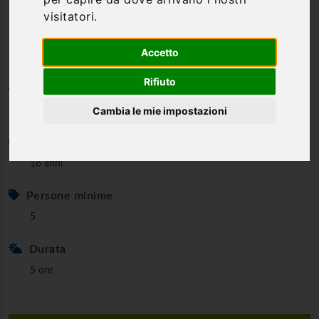
La via Francigena in Mountain
visitatori.
Bike
Accetto
Rifiuto
Categoria
Cambia le mie impostazioni
Bike & e-Bike
Età minima
16 anni
Persone minime
5
Durata
5 ore