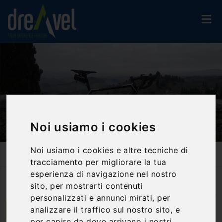
Noi usiamo i cookies
Noi usiamo i cookies e altre tecniche di
Home
Attività Ed Esperienze
Bike & E-Bike
tracciamento per migliorare la tua
La Via Francigena In Mountain Bike
esperienza di navigazione nel nostro
sito, per mostrarti contenuti
personalizzati e annunci mirati, per
Photo
by
ewg4xuva
(
CC BY-SA 2.0
)
analizzare il traffico sul nostro sito, e
Monteriggioni | Toscana
per capire da dove arrivano i nostri