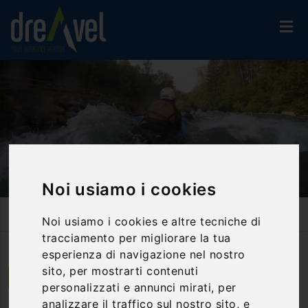
Noi usiamo i cookies
Home
Attività Ed Esperienze
Hydrospeed & Tubing
Noi usiamo i cookies e altre tecniche di
Hydrospeed Fun Classic - Val Di Sole
tracciamento per migliorare la tua
esperienza di navigazione nel nostro
sito, per mostrarti contenuti
Dimaro | Trentino Alto Adige
personalizzati e annunci mirati, per
analizzare il traffico sul nostro sito, e
Hydrospeed Fun Classic - Val di