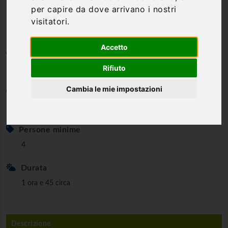
per capire da dove arrivano i nostri
Sole
visitatori.
Accetto
Categoria
Rifiuto
Hydrospeed & Tubing
Cambia le mie impostazioni
Età minima
16 anni
Persone minime
4
Durata
1 ora e 45 circa
Descrizione