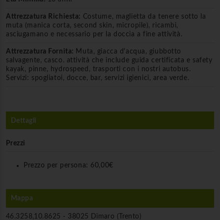
Attrezzatura Richiesta:
Costume, maglietta da tenere sotto la
muta (manica corta, second skin, micropile), ricambi,
asciugamano e necessario per la doccia a fine attività.
Attrezzatura Fornita:
Muta, giacca d'acqua, giubbotto
salvagente, casco. attività che include guida certificata e safety
kayak, pinne, hydrospeed, trasporti con i nostri autobus.
Servizi: spogliatoi, docce, bar, servizi igienici, area verde.
Dettagli
Prezzi
Prezzo per persona:
60,00€
Mappa
46.3258,10.8625 -
38025 Dimaro (Trento)