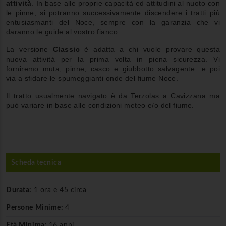
attività
. In base alle proprie capacità ed attitudini al nuoto con
le pinne, si potranno successivamente discendere i tratti più
entusiasmanti del Noce, sempre con la garanzia che vi
daranno le guide al vostro fianco.
La versione
Classic
è adatta a chi vuole provare questa
nuova attività per la prima volta in piena sicurezza. Vi
forniremo muta, pinne, casco e giubbotto salvagente...e poi
via a sfidare le spumeggianti onde del fiume Noce.
Il tratto usualmente navigato è da Terzolas a Cavizzana ma
può variare in base alle condizioni meteo e/o del fiume.
Scheda tecnica
Durata:
1 ora e 45 circa
Persone Minime:
4
Età Minima:
16 anni