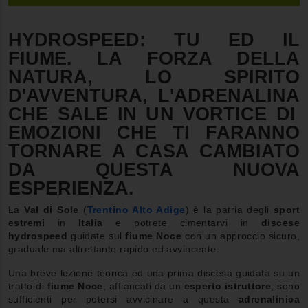
HYDROSPEED
: TU ED IL
FIUME
. LA FORZA DELLA
NATURA
, LO SPIRITO
D'
AVVENTURA
, L'
ADRENALINA
CHE SALE IN UN VORTICE DI
EMOZIONI
CHE TI FARANNO
TORNARE A CASA CAMBIATO
DA QUESTA NUOVA
ESPERIENZA
.
La
Val di Sole
(
Trentino Alto Adige
) è la patria degli
sport
estremi
in
Italia
e potrete cimentarvi in
discese
hydrospeed
guidate sul
fiume Noce
con un approccio sicuro,
graduale ma altrettanto rapido ed avvincente.
Una breve lezione teorica ed una prima discesa guidata su un
tratto di
fiume Noce
, affiancati da un
esperto istruttore
, sono
sufficienti per potersi avvicinare a questa
adrenalinica