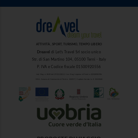
ATTIVITÀ , SPORT, TURISMO, TEMPO LIBERO
Dreavel
di Let's Travel Srl socio unico
Str. di San Martino 104, 05100 Terni - Italy
P. IVA e Codice fiscale 01500920556
Aut. Reg. n. 1849 del 27/03/2013 | Iscr. Reg. Imprese di Terni n. 01500920556
R.E.A. Camera di Commercio di Terni n. 101937 | Capitale Sociale i.v. € 10.000,00