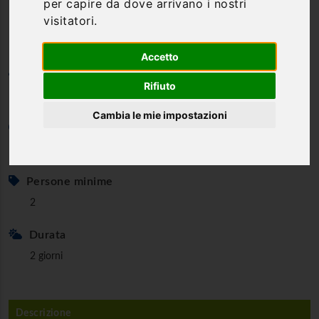
per capire da dove arrivano i nostri
Marmolada - Dolomiti - Trentino
visitatori.
Accetto
Categoria
Rifiuto
Vie Ferrate
Cambia le mie impostazioni
Età minima
16 anni
Persone minime
2
Durata
2 giorni
Descrizione