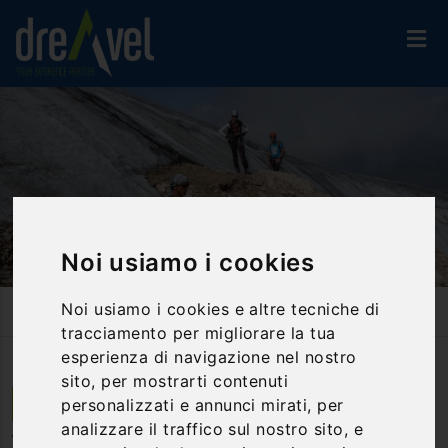
Noi usiamo i cookies
Noi usiamo i cookies e altre tecniche di
Home
Attività Ed Esperienze
Vie Ferrate
Via Ferrata Cresta Ovest - Marmolada - Dolomiti - Trentino
tracciamento per migliorare la tua
esperienza di navigazione nel nostro
sito, per mostrarti contenuti
personalizzati e annunci mirati, per
Trento | Trentino Alto Adige
analizzare il traffico sul nostro sito, e
Via Ferrata Cresta Ovest -