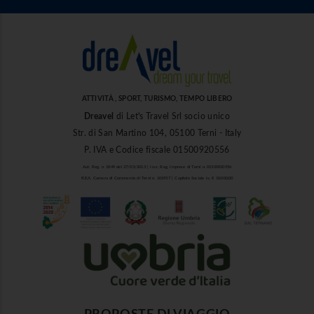
ATTIVITÀ , SPORT, TURISMO, TEMPO LIBERO
Dreavel
di Let's Travel Srl socio unico
Str. di San Martino 104, 05100 Terni - Italy
P. IVA e Codice fiscale 01500920556
Aut. Reg. n. 1849 del 27/03/2013 | Iscr. Reg. Imprese di Terni n. 01500920556
R.E.A. Camera di Commercio di Terni n. 101937 | Capitale Sociale i.v. € 10.000,00