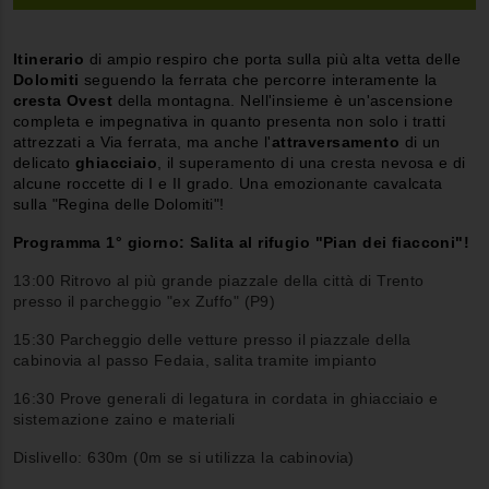
Itinerario
di ampio respiro che porta sulla più alta vetta delle
Dolomiti
seguendo la ferrata che percorre interamente la
cresta Ovest
della montagna. Nell'insieme è un'ascensione
completa e impegnativa in quanto presenta non solo i tratti
attrezzati a Via ferrata, ma anche l'
attraversamento
di un
delicato
ghiacciaio
, il superamento di una cresta nevosa e di
alcune roccette di I e II grado. Una emozionante cavalcata
sulla "Regina delle Dolomiti"!
Programma 1° giorno: Salita al rifugio "Pian dei fiacconi"!
13:00 Ritrovo al più grande piazzale della città di Trento
presso il parcheggio "ex Zuffo" (P9)
15:30 Parcheggio delle vetture presso il piazzale della
cabinovia al passo Fedaia, salita tramite impianto
16:30 Prove generali di legatura in cordata in ghiacciaio e
sistemazione zaino e materiali
Dislivello: 630m (0m se si utilizza la cabinovia)