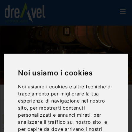
Noi usiamo i cookies
Noi usiamo i cookies e altre tecniche di
Home
Attività Ed Esperienze
Percorsi Enogastronomici
tracciamento per migliorare la tua
Torgiano Experience: Passione Totale Per Il Rosso DOCG
esperienza di navigazione nel nostro
sito, per mostrarti contenuti
personalizzati e annunci mirati, per
Torgiano | Umbria
analizzare il traffico sul nostro sito, e
per capire da dove arrivano i nostri
Torgiano Experience: passione