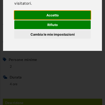
visitatori.
totale per il Rosso DOCG
Accetto
Categoria
Rifiuto
Percorsi enogastronomici
Cambia le mie impostazioni
Età minima
18 anni per la degustazione di vino
Persone minime
2
Durata
4 ore
Descrizione