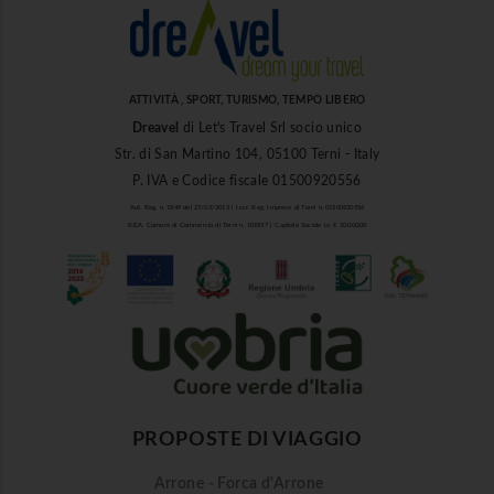
ATTIVITÀ , SPORT, TURISMO, TEMPO LIBERO
Dreavel
di Let's Travel Srl socio unico
Str. di San Martino 104, 05100 Terni - Italy
P. IVA e Codice fiscale 01500920556
Aut. Reg. n. 1849 del 27/03/2013 | Iscr. Reg. Imprese di Terni n. 01500920556
R.E.A. Camera di Commercio di Terni n. 101937 | Capitale Sociale i.v. € 10.000,00
PROPOSTE DI VIAGGIO
Arrone - Forca d'Arrone