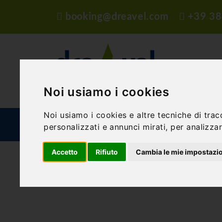
booking@dreavel.com
+39 38
Noi usiamo i cookies
Noi usiamo i cookies e altre tecniche di trac
ATTIVITÀ ED ESPERIENZE
STRUTTURE
P
personalizzati e annunci mirati, per analizzare
Accetto
Rifiuto
Cambia le mie impostazi