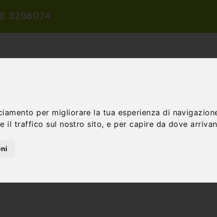
8 3206074
ciamento per migliorare la tua esperienza di navigazione
ROPOSTE DI VIAGGIO
PROPOSTE DIDATTICHE
INCENTIVE E 
 il traffico sul nostro sito, e per capire da dove arrivano
oni