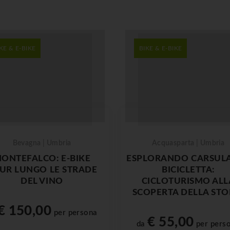
KE & E-BIKE
BIKE & E-BIKE
Bevagna | Umbria
Acquasparta | Umbria
ONTEFALCO: E-BIKE
ESPLORANDO CARSULA
UR LUNGO LE STRADE
BICICLETTA:
DEL VINO
CICLOTURISMO ALL
SCOPERTA DELLA STO
€ 150,00
per persona
€ 55,00
da
per pers