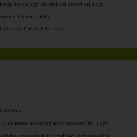
peggi ancora oggi utilizzati dai pastori del luogo.
anorami indimenticabili!
prima dell'inizio dell'attività
vo comodo
 di sicurezza, accompagnatori autoctoni del luogo
'attività dipenderà dalle condizioni meteorologiche