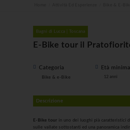
Home
Attività Ed Esperienze
Bike & E-Bik
Bagni di Lucca | Toscana
E-Bike tour il Pratofiori
Categoria
Età minim
12 anni
Bike & e-Bike
Descrizione
E-Bike tour
in uno dei luoghi pià caratteristici d
sulle vallate sottostanti ed una panoramica indi