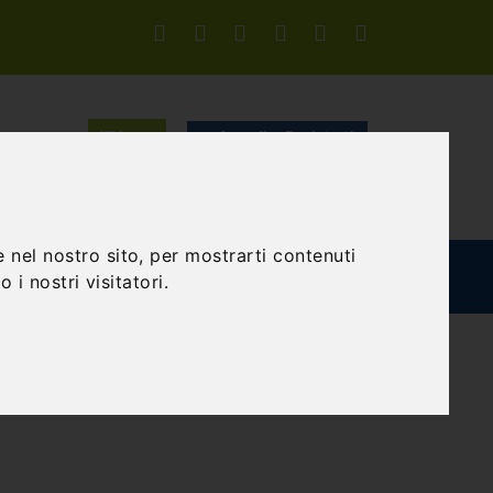
Accedi o Registrati
CERCA
 nel nostro sito, per mostrarti contenuti
TEAM BUILDING
GIFT EXPERIENCE
BLOG
 i nostri visitatori.