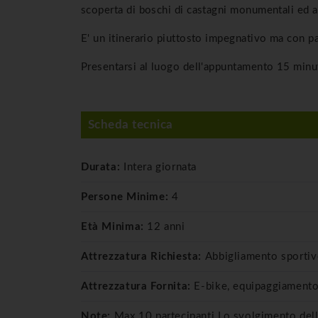
scoperta di boschi di castagni monumentali ed al
E' un itinerario piuttosto impegnativo ma con p
Presentarsi al luogo dell'appuntamento 15 minuti 
Scheda tecnica
Durata:
Intera giornata
Persone Minime:
4
Età Minima:
12 anni
Attrezzatura Richiesta:
Abbigliamento sporti
Attrezzatura Fornita:
E-bike, equipaggiamento
Note:
Max 10 partecipanti Lo svolgimento dell