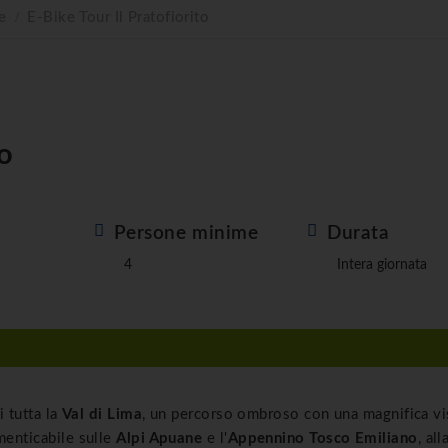
e
E-Bike Tour Il Pratofiorito
to
a
Persone minime
Durata
4
Intera giornata
i tutta la
Val di Lima
, un percorso ombroso con una magnifica vi
menticabile sulle
Alpi Apuane
e l'
Appennino Tosco Emiliano
, all