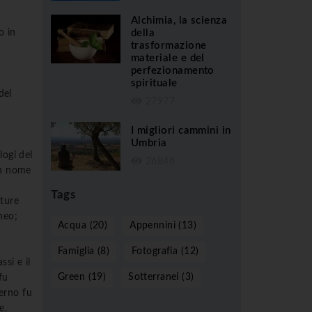
Alchimia, la scienza
della
o in
trasformazione
materiale e del
perfezionamento
spirituale
del
27977
I migliori cammini in
Umbria
logi del
26846
un nome
Tags
ature
neo;
Acqua (20)
Appennini (13)
Famiglia (8)
Fotografia (12)
ssi e il
Green (19)
Sotterranei (3)
fu
terno fu
e.