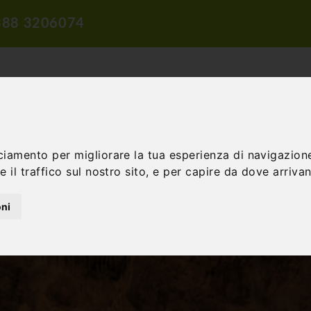
388 3206074
ciamento per migliorare la tua esperienza di navigazione
 il traffico sul nostro sito, e per capire da dove arrivano
ROPOSTE DI VIAGGIO
PROPOSTE DIDATTICHE
INCENTIVE E 
oni