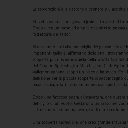
Le esplorazioni e le ricerche divennero più assidue
Stavolta sono alcuni giovani jesini a trovarsi di fr
Dopo circa un mese ad ampliare lo stretto passaggio
"Strettoria del tarlo".
Si apriranno così alla meraviglia dei giovani circa c
imponenti gallerie, all'interno delle quali troverann
scoperta più rilevante, quella della Grotta Grande 
del Gruppo Speleologico Marchigiano Club Alpino I
Vallemontagnana, scoprì un piccolo imbocco. Con l'ai
delusione per la piccola scoperta si accompagnò qua
piccola sala, infatti, vi erano numerose aperture da 
Dopo una faticosa opera di scavatura, che durerà alc
del ciglio di un vuoto. Gettarono un sasso nel vuoto 
calcolo, non lontano dal vero, fu di oltre cento metr
Una scoperta incredibile, che creò grande entusias