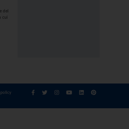
e del
n cui
policy