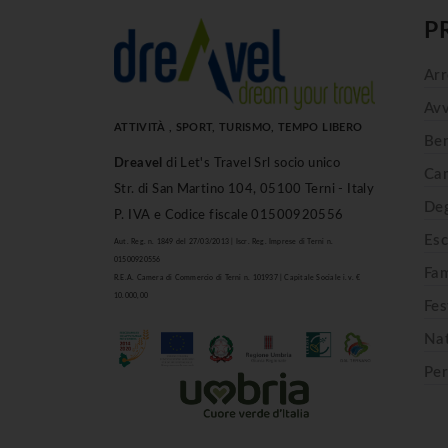
P
Arr
Avv
ATTIVITÀ , SPORT, TURISMO, TEMPO LIBERO
Ben
Dreavel
di Let's Travel Srl socio unico
Cam
Str. di San Martino 104, 05100 Terni - Italy
Deg
P. IVA e Codice fiscale 01500920556
Esc
Aut. Reg. n. 1849 del 27/03/2013 | Iscr. Reg. Imprese di Terni n.
01500920556
Fam
R.E.A. Camera di Commercio di Terni n. 101937 | Capitale Sociale i.v. €
10.000,00
Fes
Na
Per