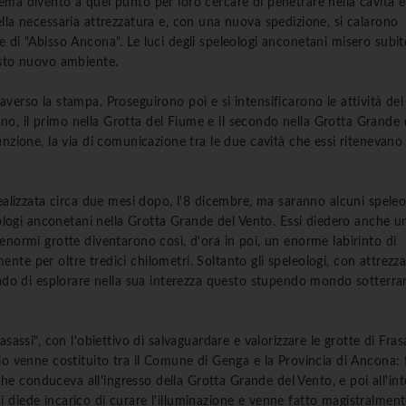
ema diventò a quel punto per loro cercare di penetrare nella cavità e
ella necessaria attrezzatura e, con una nuova spedizione, si calarono
e di "Abisso Ancona". Le luci degli speleologi anconetani misero subit
esto nuovo ambiente.
verso la stampa. Proseguirono poi e si intensificarono le attività del
o, il primo nella Grotta del Fiume e il secondo nella Grotta Grande 
unzione, la via di comunicazione tra le due cavità che essi ritenevano
realizzata circa due mesi dopo, l'8 dicembre, ma saranno alcuni speleo
eleologi anconetani nella Grotta Grande del Vento. Essi diedero anche 
 enormi grotte diventarono così, d'ora in poi, un enorme labirinto di
te per oltre tredici chilometri. Soltanto gli speleologi, con attrezz
grado di esplorare nella sua interezza questo stupendo mondo sotterra
sassi", con l'obiettivo di salvaguardare e valorizzare le grotte di Frasa
zio venne costituito tra il Comune di Genga e la Provincia di Ancona: 
, che conduceva all'ingresso della Grotta Grande del Vento, e poi all'in
 diede incarico di curare l'illuminazione e venne fatto magistralment