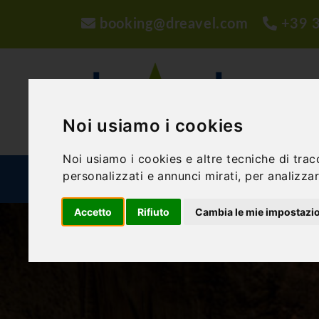
booking@dreavel.com
+39 
Noi usiamo i cookies
Noi usiamo i cookies e altre tecniche di trac
personalizzati e annunci mirati, per analizzare
ATTIVITÀ ED ESPERIENZE
STRUTTURE
P
Accetto
Rifiuto
Cambia le mie impostazi