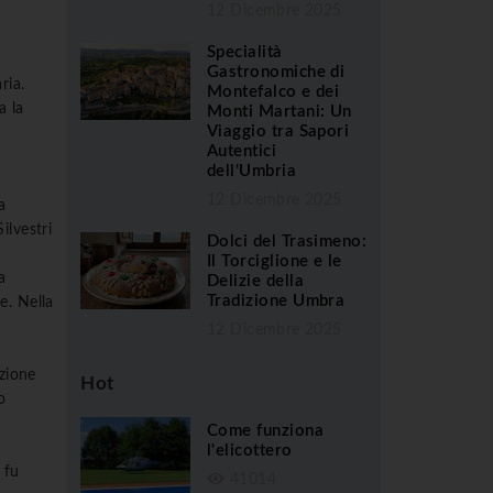
12 Dicembre 2025
Specialità
Gastronomiche di
ria.
Montefalco e dei
a la
Monti Martani: Un
Viaggio tra Sapori
Autentici
dell'Umbria
12 Dicembre 2025
a
ilvestri
Dolci del Trasimeno:
Il Torciglione e le
a
Delizie della
Tradizione Umbra
e. Nella
12 Dicembre 2025
ezione
Hot
o
Come funziona
l'elicottero
 fu
41014