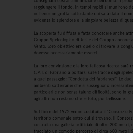
consegnata così all'ammirazione dell'uomo. Il probl
raggiungere il fondo. In tempi rapidi si munirono d
nell'enorme grotta sottostante cui sarà dato il nom
evidenza lo splendore e la singolare bellezza di qu
La scoperta fu diffusa e fatta conoscere anche attra
Gruppo Speleologico di Jesi e del Gruppo anconetan
Vento. Loro obiettivo era quello di trovare la congi
dovesse necessariamente esserci.
La loro convinzione e la loro faticosa ricerca sarà 
C.A.I. di Fabriano a portarsi sulle tracce degli sp
a quel passaggio: "Condotta dei fabrianesi". Le due
ambienti sotterranei che si susseguono incessantemen
particolari e non senza talune difficoltà, sono in 
agli altri non restano che le foto, pur bellissime.
Sul finire del 1972 venne costituito il "Consorzio Fra
territorio comunale entro cui si trovano. Il Consor
costruita una galleria artificiale di oltre 200 metri
tracciato un comodo percorso di circa 600 metri. Si