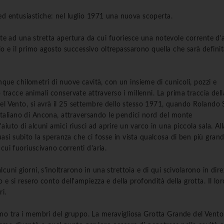
 ed entusiastiche: nel luglio 1971 una nuova scoperta.
onte ad una stretta apertura da cui fuoriesce una notevole corrente d'a
 e il primo agosto successivo oltrepassarono quella che sarà definit
inque chilometri di nuove cavità, con un insieme di cunicoli, pozzi e
o tracce animali conservate attraverso i millenni. La prima traccia dell
del Vento, si avrà il 25 settembre dello stesso 1971, quando Rolando S
taliano di Ancona, attraversando le pendici nord del monte
uto di alcuni amici riuscì ad aprire un varco in una piccola sala. All
si subito la speranza che ci fosse in vista qualcosa di ben più grand
cui fuoriuscivano correnti d'aria.
uni giorni, s'inoltrarono in una strettoia e di qui scivolarono in dir
e si resero conto dell'ampiezza e della profondità della grotta. Il lor
i.
mo tra i membri del gruppo. La meravigliosa Grotta Grande del Vento