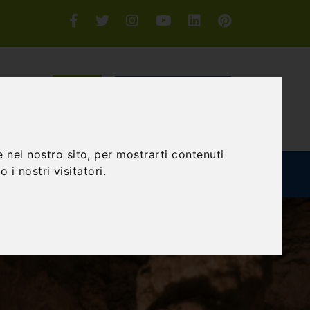
Accedi o Registrati
CERCA
 nel nostro sito, per mostrarti contenuti
 i nostri visitatori.
TEAM BUILDING
GIFT EXPERIENCE
BLOG