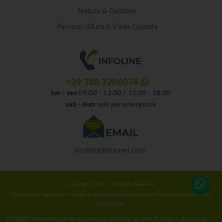
Natura & Outdoor
Percorsi d'Arte & Visite Guidate
+39 388 3206074
lun - ven
09:00 - 13:00 / 15:00 - 18:00
sab - dom
solo per emergenze
booking@dreavel.com
Copyright 2026 - All Rights Reserved
Dreavel è in regola con il fondo di garanzia contro il rischio d'insolvenza a tutela dei
consumatori.
Obblighi informativi per le erogazioni pubbliche: gli aiuti di Stato e gli aiuti de