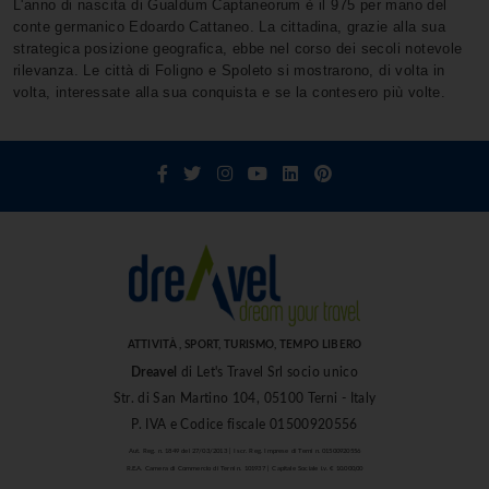
L'anno di nascita di Gualdum Captaneorum è il 975 per mano del
conte germanico Edoardo Cattaneo. La cittadina, grazie alla sua
strategica posizione geografica, ebbe nel corso dei secoli notevole
rilevanza. Le città di Foligno e Spoleto si mostrarono, di volta in
volta, interessate alla sua conquista e se la contesero più volte.
ATTIVITÀ , SPORT, TURISMO, TEMPO LIBERO
Dreavel
di Let's Travel Srl socio unico
Str. di San Martino 104, 05100 Terni - Italy
P. IVA e Codice fiscale 01500920556
Aut. Reg. n. 1849 del 27/03/2013 | Iscr. Reg. Imprese di Terni n. 01500920556
R.E.A. Camera di Commercio di Terni n. 101937 | Capitale Sociale i.v. € 10.000,00