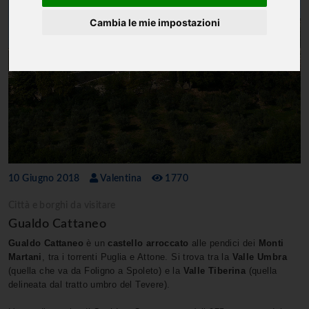
Cambia le mie impostazioni
10 Giugno 2018
Valentina
1770
Città e borghi da visitare
Gualdo Cattaneo
Gualdo Cattaneo
è un
castello arroccato
alle pendici dei
Monti
Martani
, tra i torrenti Puglia e Attone. Si trova tra la
Valle Umbra
(quella che va da Foligno a Spoleto) e la
Valle Tiberina
(quella
delineata dal tratto umbro del Tevere).