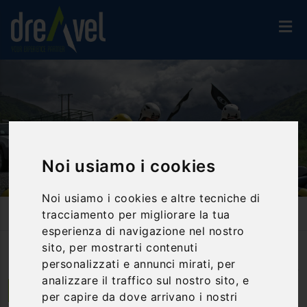
Noi usiamo i cookies
Noi usiamo i cookies e altre tecniche di
Home
Attività Ed Esperienze
Hydrospeed & Tubing
tracciamento per migliorare la tua
Hydrospeed - Cascata Delle Marmore
esperienza di navigazione nel nostro
sito, per mostrarti contenuti
personalizzati e annunci mirati, per
Photo
by
f_ivansson
(
CC BY 2.0
)
analizzare il traffico sul nostro sito, e
Papigno | Umbria
per capire da dove arrivano i nostri