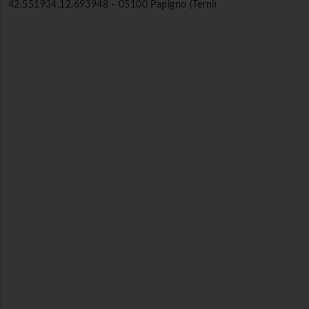
42.551934,12.693948 -
05100 Papigno (Terni)