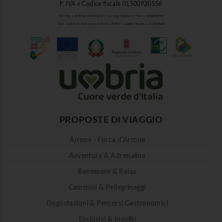
P. IVA e Codice fiscale 01500920556
Aut. Reg. n. 1849 del 27/03/2013 | Iscr. Reg. Imprese di Terni n. 01500920556
R.E.A. Camera di Commercio di Terni n. 101937 | Capitale Sociale i.v. € 10.000,00
PROPOSTE DI VIAGGIO
Arrone - Forca d'Arrone
Avventura & Adrenalina
Benessere & Relax
Cammini & Pellegrinaggi
Degustazioni & Percorsi Gastronomici
Esclusivi & Insoliti